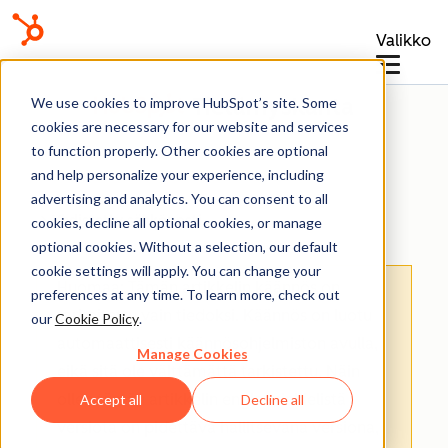
Valikko
Tietämyskanta
We use cookies to improve HubSpot’s site. Some
cookies are necessary for our website and services
to function properly. Other cookies are optional
and help personalize your experience, including
advertising and analytics. You can consent to all
Yhdistetty sähköposti
cookies, decline all optional cookies, or manage
optional cookies. Without a selection, our default
cookie settings will apply. You can change your
Huomaa: Tämän artikkelin käännös on
preferences at any time. To learn more, check out
tarkoitettu vain tiedoksi. Käännös on luotu
our
Cookie Policy
.
automaattisesti käännösohjelmiston avulla,
Manage Cookies
eikä sitä ole välttämättä tarkistettu. Näin
ollen tämän artikkelin englanninkielistä
Accept all
Decline all
versiota on pidettävä hallitsevana versiona,