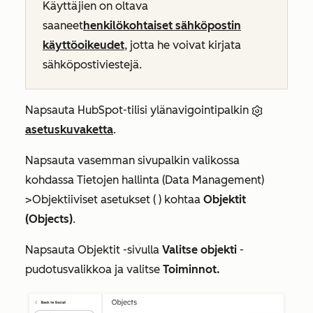
Käyttäjien on oltava
saaneet
henkilökohtaiset sähköpostin
käyttöoikeudet
, jotta he voivat kirjata
sähköpostiviestejä.
Napsauta HubSpot-tilisi ylänavigointipalkin
asetuskuvaketta
.
Napsauta
vasemman sivupalkin valikossa
kohdassa
Tietojen hallinta (Data Management)
>
Objektiiviset asetukset (
)
kohtaa
Objektit
(Objects)
.
Napsauta
Objektit
-sivulla
Valitse objekti
-
pudotusvalikkoa ja valitse
Toiminnot.