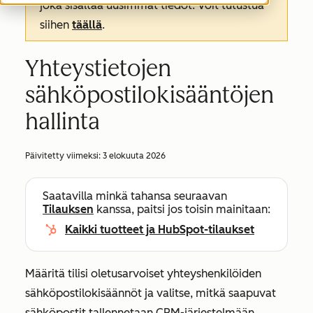
joka sisältää uusimmat tiedot. Voit tutustua
siihen
täällä
.
Yhteystietojen
sähköpostilokisääntöjen
hallinta
Päivitetty viimeksi:
3 elokuuta 2026
Saatavilla minkä tahansa seuraavan
Tilauksen
kanssa, paitsi jos toisin mainitaan:
Kaikki tuotteet ja HubSpot-tilaukset
Määritä tilisi oletusarvoiset yhteyshenkilöiden
sähköpostilokisäännöt ja valitse, mitkä saapuvat
sähköpostit tallennetaan CRM-järjestelmään.