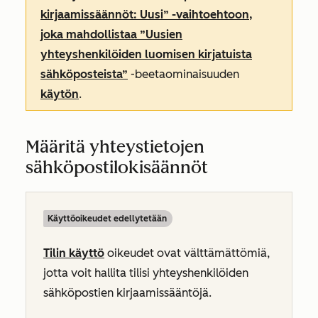
kirjaamissäännöt: Uusi” -vaihtoehtoon,
joka mahdollistaa ”Uusien
yhteyshenkilöiden luomisen kirjatuista
sähköposteista”
-beetaominaisuuden
käytön
.
Määritä yhteystietojen
sähköpostilokisäännöt
Käyttöoikeudet edellytetään
Tilin käyttö
oikeudet ovat välttämättömiä,
jotta voit hallita tilisi yhteyshenkilöiden
sähköpostien kirjaamissääntöjä.