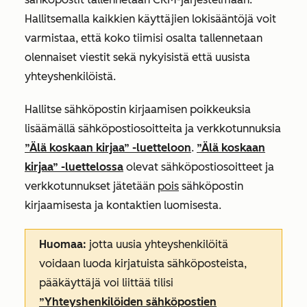
Hallitsemalla kaikkien käyttäjien lokisääntöjä voit
varmistaa, että koko tiimisi osalta tallennetaan
olennaiset viestit sekä nykyisistä että uusista
yhteyshenkilöistä.
Hallitse sähköpostin kirjaamisen poikkeuksia
lisäämällä sähköpostiosoitteita ja verkkotunnuksia
”Älä koskaan kirjaa” -luetteloon
.
”Älä koskaan
kirjaa” -luettelossa
olevat sähköpostiosoitteet ja
verkkotunnukset jätetään
pois
sähköpostin
kirjaamisesta ja kontaktien luomisesta.
Huomaa:
jotta uusia yhteyshenkilöitä
voidaan luoda kirjatuista sähköposteista,
pääkäyttäjä voi liittää tilisi
”Yhteyshenkilöiden sähköpostien