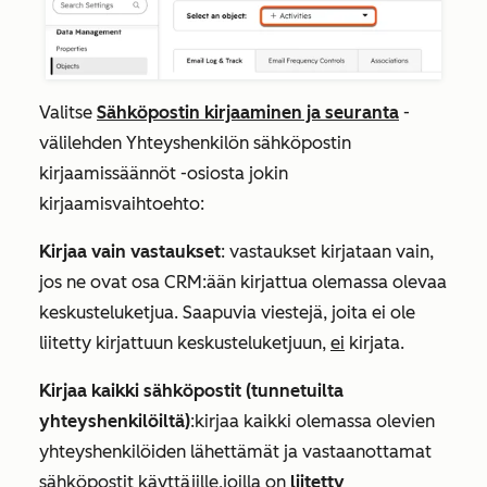
Valitse
Sähköpostin kirjaaminen ja seuranta
-
välilehden
Yhteyshenkilön sähköpostin
kirjaamissäännöt -osiosta
jokin
kirjaamisvaihtoehto:
Kirjaa vain vastaukset
:
vastaukset kirjataan vain,
jos ne ovat osa CRM:ään kirjattua olemassa olevaa
keskusteluketjua.
Saapuvia viestejä, joita ei ole
liitetty kirjattuun keskusteluketjuun,
ei
kirjata.
Kirjaa kaikki sähköpostit (tunnetuilta
yhteyshenkilöiltä)
:
kirjaa kaikki olemassa olevien
yhteyshenkilöiden lähettämät ja vastaanottamat
sähköpostit käyttäjille,
joilla on
liitetty