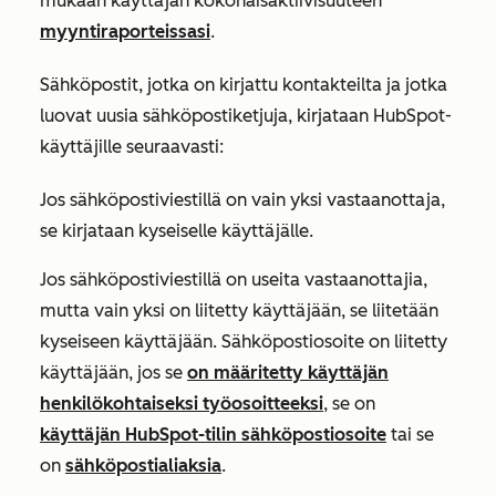
mukaan käyttäjän kokonaisaktiivisuuteen
myyntiraporteissasi
.
Sähköpostit, jotka on kirjattu kontakteilta ja jotka
luovat uusia sähköpostiketjuja, kirjataan HubSpot-
käyttäjille seuraavasti:
Jos sähköpostiviestillä on vain yksi vastaanottaja,
se kirjataan kyseiselle käyttäjälle.
Jos sähköpostiviestillä on useita vastaanottajia,
mutta vain yksi on liitetty käyttäjään, se liitetään
kyseiseen käyttäjään. Sähköpostiosoite on liitetty
käyttäjään, jos se
on määritetty käyttäjän
henkilökohtaiseksi työosoitteeksi
, se on
käyttäjän HubSpot-tilin sähköpostiosoite
tai se
on
sähköpostialiaksia
.