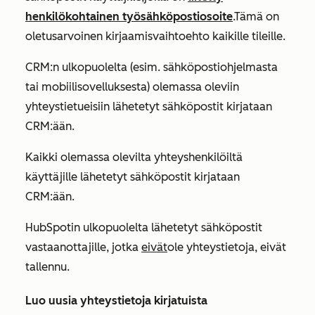
henkilökohtainen työsähköpostiosoite
.
Tämä on
oletusarvoinen kirjaamisvaihtoehto kaikille tileille.
CRM:n ulkopuolelta (esim. sähköpostiohjelmasta
tai mobiilisovelluksesta) olemassa oleviin
yhteystietueisiin lähetetyt sähköpostit kirjataan
CRM:ään.
Kaikki olemassa olevilta yhteyshenkilöiltä
käyttäjille lähetetyt sähköpostit kirjataan
CRM:ään.
HubSpotin ulkopuolelta lähetetyt sähköpostit
vastaanottajille, jotka
eivät
ole
yhteystietoja, eivät
tallennu.
Luo uusia yhteystietoja kirjatuista