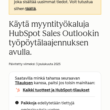
joka sisältää uusimmat tiedot. Voit tutustua
siihen
täällä
.
Käytä myyntityökaluja
HubSpot Sales Outlookin
työpöytälaajennuksen
avulla.
Päivitetty viimeksi:
3 joulukuuta 2025
Saatavilla minkä tahansa seuraavan
Tilauksen
kanssa, paitsi jos toisin mainitaan:
Kaikki tuotteet ja HubSpot-tilaukset
Paikkoja
edellytetään tiettyjä
ominaisuuksia varten