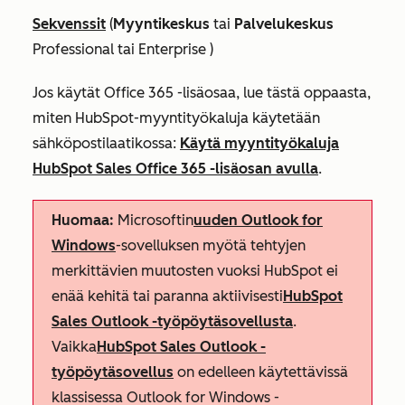
Sekvenssit
(
Myyntikeskus
tai
Palvelukeskus
Professional
tai
Enterprise
)
Jos käytät Office 365 -lisäosaa, lue tästä oppaasta,
miten HubSpot-myyntityökaluja käytetään
sähköpostilaatikossa:
Käytä myyntityökaluja
HubSpot Sales Office 365 -lisäosan avulla
.
Huomaa:
Microsoftin
uuden Outlook for
Windows
-sovelluksen myötä tehtyjen
merkittävien muutosten vuoksi HubSpot ei
enää kehitä tai paranna aktiivisesti
HubSpot
Sales Outlook -työpöytäsovellusta
.
Vaikka
HubSpot Sales Outlook -
työpöytäsovellus
on edelleen käytettävissä
klassisessa Outlook for Windows -