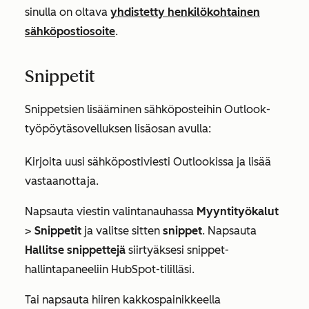
sinulla on oltava
yhdistetty henkilökohtainen
sähköpostiosoite
.
Snippetit
Snippetsien lisääminen sähköposteihin Outlook-
työpöytäsovelluksen lisäosan avulla:
Kirjoita uusi sähköpostiviesti Outlookissa ja lisää
vastaanottaja.
Napsauta viestin valintanauhassa
Myyntityökalut
>
Snippetit
ja valitse sitten
snippet
. Napsauta
Hallitse snippettejä
siirtyäksesi snippet-
hallintapaneeliin HubSpot-tililläsi.
Tai napsauta hiiren kakkospainikkeella