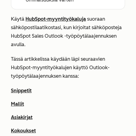
Käytä
HubSpot-myyntityökaluja
suoraan
sähköpostilaatikostasi, kun kirjoitat sähköposteja
HubSpot Sales Outlook -työpöytälaajennuksen
avulla.
Tässä artikkelissa käydään läpi seuraavien
HubSpot-myyntityökalujen käyttö Outlook-
työpöytälaajennuksen kanssa:
Snippetit
Mallit
Asiakirjat
Kokoukset