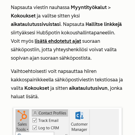
Napsauta viestin nauhassa
Myyntityökalut
>
Kokoukset
ja valitse sitten yksi
aikataulutussivuistasi
. Napsauta
Hallitse linkkejä
siirtyäksesi HubSpotin kokoushallintapaneeliin.
Voit myös
lisätä ehdotetut ajat
suoraan
sähköpostiin, jotta yhteyshenkilösi voivat valita
sopivan ajan suoraan sähköpostista.
Vaihtoehtoisesti voit napsauttaa hiiren
kakkospainikkeella sähköpostiviestin tekstiosaa ja
valita
Kokoukset
ja sitten
aikataulutusivun
, jonka
haluat lisätä.