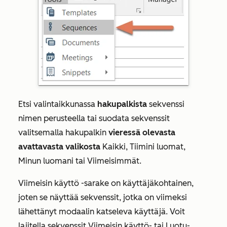
Etsi valintaikkunassa
hakupalkista
sekvenssi
nimen perusteella tai suodata sekvenssit
valitsemalla hakupalkin
vieressä olevasta
avattavasta valikosta
Kaikki
,
Tiimini luomat
,
Minun luomani
tai
Viimeisimmät
.
Viimeisin käyttö -sarake
on käyttäjäkohtainen,
joten se näyttää sekvenssit, jotka on viimeksi
lähettänyt modaalin katseleva käyttäjä. Voit
lajitella sekvenssit
Viimeisin käyttö- tai
Luotu-