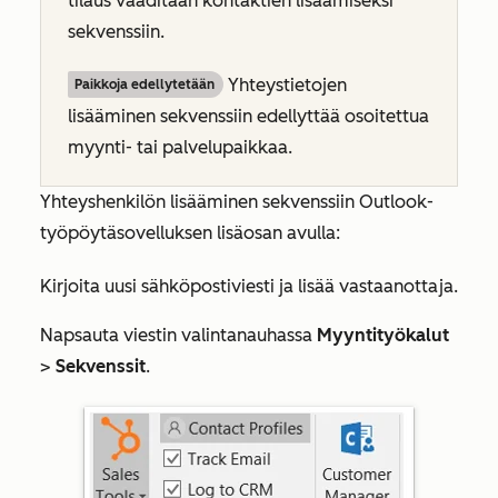
tilaus
vaaditaan kontaktien lisäämiseksi
sekvenssiin.
Yhteystietojen
Paikkoja edellytetään
lisääminen sekvenssiin edellyttää osoitettua
myynti- tai palvelupaikkaa.
Yhteyshenkilön lisääminen sekvenssiin Outlook-
työpöytäsovelluksen lisäosan avulla:
Kirjoita uusi sähköpostiviesti ja lisää vastaanottaja.
Napsauta viestin valintanauhassa
Myyntityökalut
>
Sekvenssit
.