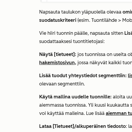
Napsauta taulukon yläpuolella olevaa
omi
suodatuskriteeri
(esim.
Tuontilähde
>
Mobi
Vie hiiri tuonnin päälle, napsauta sitten
Lis
suodattaaksesi tuontitietojasi:
Näytä [tietueet]:
jos tuonnissa on useita ob
hakemistosivun,
jossa näkyvät kaikki tuon
Lisää tuodut yhteystiedot segmenttiin:
l
olevaan segmenttiin.
Käytä mallina uudelle tuonnille:
aloita uu
aiemmassa tuonnissa. Yli kuusi kuukautta s
voi käyttää malleina. Lue lisää
aiemman tu
Lataa [Tietueet]/alkuperäinen tiedosto
:
la