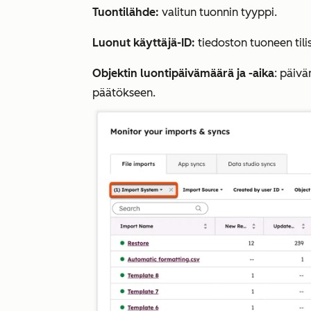
Tuontilähde:
valitun tuonnin tyyppi.
Luonut käyttäjä-ID:
tiedoston tuoneen tili
Objektin luontipäivämäärä ja -aika
: päivä
päätökseen.