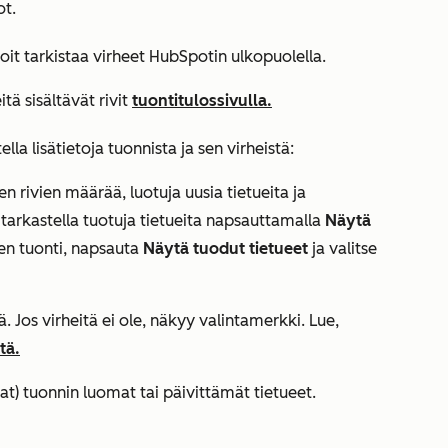
ot.
 voit tarkistaa virheet HubSpotin ulkopuolella.
itä sisältävät rivit
tuontitulossivulla.
tella lisätietoja tuonnista ja sen virheistä:
en rivien määrää, luotuja uusia tietueita ja
t tarkastella tuotuja tietueita napsauttamalla
Näytä
ien tuonti, napsauta
Näytä tuodut tietueet
ja valitse
ä. Jos virheitä ei ole, näkyy valintamerkki.
Lue
,
tä.
at) tuonnin luomat tai päivittämät tietueet.