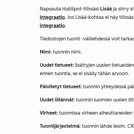
Napsauta HubSpot-tilissäsi
Lisää
ja siirry 
integraatio
. Jos
Lisää
-kohtaa ei näy tilissä
integraatio
.
Tiedostojen tuonti
-välilehdessä voit tarkas
Nimi:
tuonnin nimi.
Uudet tietueet:
lisättyjen uusien tietueide
ennen tuontia, se ei sisälly tähän arvoon.
Päivitetyt tietueet:
tuonnin yhteydessä päi
Uudet liitännät
: tuonnin luomien uusien li
Virheet:
tuonnissa virheen aiheuttaneiden 
Tuontijärjestelmä
: tuonnin lähde (esim. CR