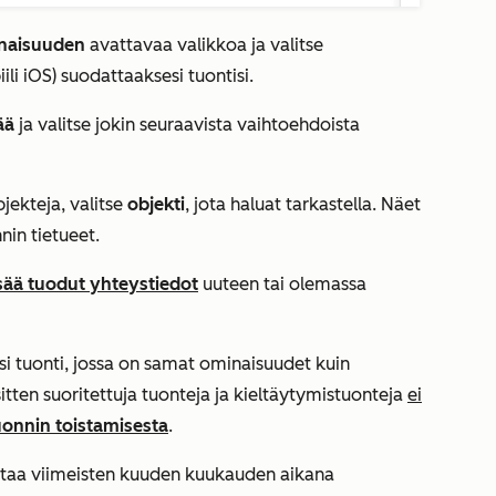
naisuuden
avattavaa valikkoa ja valitse
ili iOS
) suodattaaksesi tuontisi.
ää
ja valitse jokin seuraavista vaihtoehdoista
jekteja, valitse
objekti
, jota haluat tarkastella. Näet
nin tietueet.
isää tuodut yhteystiedot
uuteen tai olemassa
si tuonti, jossa on samat ominaisuudet kuin
itten suoritettuja tuonteja ja kieltäytymistuonteja
ei
onnin toistamisesta
.
taa viimeisten kuuden kuukauden aikana