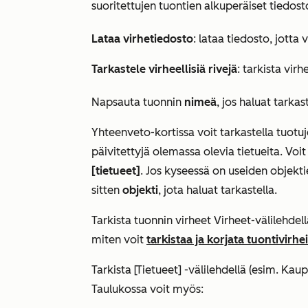
suoritettujen tuontien alkuperäiset tiedost
Lataa virhetiedosto
: lataa tiedosto, jotta
Tarkastele virheellisiä rivejä
:
tarkista virhe
Napsauta tuonnin
nimeä
, jos haluat tarkas
Yhteenveto-kortissa
voit tarkastella tuotuj
päivitettyjä olemassa olevia tietueita. Voi
[tietueet]
. Jos kyseessä on useiden objekt
sitten
objekti
, jota haluat tarkastella.
Tarkista tuonnin virheet Virheet-välilehdell
miten voit
tarkistaa ja korjata tuontivirhei
Tarkista
[Tietueet
]
-välilehdellä (esim. Kaup
Taulukossa voit myös: