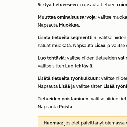
Siirtyä tietueeseen
: napsauta tietueen
ni
Muuttaa ominaisuusarvoja
: valitse muoka
Napsauta
Muokkaa
.
Lisätä tietueita segmenttiin
: valitse niide
haluat muokata. Napsauta
Lisää
ja valitse
Luo tehtäviä
: valitse niiden tietueiden
val
valitse sitten
Luo tehtäviä
.
Lisätä tietueita työnkulkuun
: valitse niid
Napsauta
Lisää
ja valitse sitten
Lisää työ
Tietueiden poistaminen
: valitse niiden ti
Napsauta
Poista
.
Huomaa:
jos olet päivittänyt olemassa o