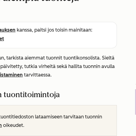
lauksen
kanssa, paitsi jos toisin mainitaan:
et
, tarkista aiemmat tuonnit tuontikonsolista. Sieltä
 päivitetty, tutkia virheitä sekä hallita tuonnin avulla
oistaminen
tarvittaessa.
n tuontitoimintoja
uontitiedoston lataamiseen tarvitaan tuonnin
n
oikeudet.