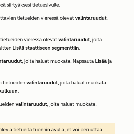
meä
siirtyäksesi tietuesivulle.
ttavien tietueiden vieressä olevat
valintaruudut
.
n tietueiden vieressä olevat
valintaruudut
, joita
 sitten
Lisää staattiseen segmenttiin
.
intaruudut
, joita haluat muokata. Napsauta
Lisää
ja
en tietueiden
valintaruudut
, joita haluat muokata.
nkulkuun
.
etueiden
valintaruudut
, joita haluat muokata.
levia tietueita tuonnin avulla, et voi peruuttaa