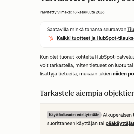
Päivitetty viimeksi:
18 kesäkuuta 2026
Saatavilla minkä tahansa seuraavan
Ti
Kaikki tuotteet ja HubSpot-tilauks
Kun olet tuonut kohteita HubSpot-palveluun
voit tarkastella, miten tietueet on luotu tai
lisättyjä tietueita, mukaan lukien
niiden p
Tarkastele aiempia objektie
Alkuperäisen t
Käyttöoikeudet edellytetään
suorittaneen käyttäjän tai
pääkäyttäjä