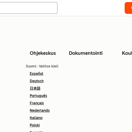
Ohjekeskus
Dokumentointi
Kou
Suomi
: Valitse kieli
Español
Deutsch
日本語
Português
Français
Nederlands
Italiano
Polski