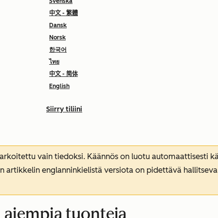
Svenska
中文 - 繁體
Dansk
Norsk
한국어
ไทย
中文 - 简体
English
Siirry tiliini
koitettu vain tiedoksi. Käännös on luotu automaattisesti kää
n artikkelin englanninkielistä versiota on pidettävä hallitsev
i aiempia tuonteja