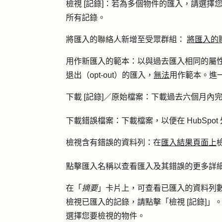
檢視 [記錄]：
若為多個物件的匯入，請選擇
所有記錄。
將匯入的聯絡人新增至受眾群組：
將匯入的
用作新匯入的範本：
以與過去匯入相同的屬
退出（opt-out）的匯入，
無法
用作範本。進
下載 [記錄]／原始檔案
：
下載過去六個月內
下載錯誤檔案
：下載檔案，以便在 HubSpo
檢視含有錯誤的資料列
：
在
匯入結果頁面上
點擊匯入
名稱
以查看匯入及其錯誤的更多詳
在「
摘要
」卡片上，可查看已匯入的資料列
檢視已匯入的記錄，請點擊
「檢視 [記錄]」
選擇您要檢視的
物件
。