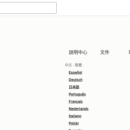
說明中心
文件
中文 - 繁體
:
Español
Deutsch
日本語
Português
Français
Nederlands
Italiano
Polski