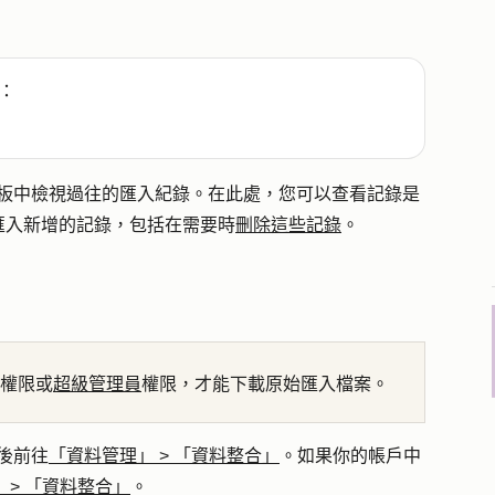
：
」儀表板中檢視過往的匯入紀錄。在此處，您可以查看記錄是
匯入新增的記錄，包括在需要時
刪除這些記錄
。
權限或
超級管理員
權限，才能下載原始匯入檔案。
後前往
「資料管理」
>
「資料整合」
。如果你的帳戶中
」
>
「資料整合」
。