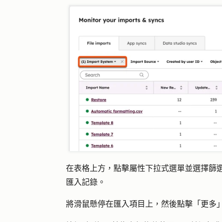
在表格上方，點擊
屬性
下拉式選單並選擇
篩
匯入記錄。
將滑鼠懸停在匯入項目上，然後點擊「
更多