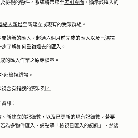
您要檢視的
物件
。系統將帶您至
索引頁面
，顯示該匯入的
聯絡人新增
至新建立或現有的受眾群組。
性開始新的匯入。超過六個月前完成的匯入以及已選擇
一步了解如何
重複過去的匯入
。
完成的匯入作業之原始檔案。
t 外部檢視錯誤。
檢視含有錯誤的資料列
。
細資訊：
數、新建立的記錄數，以及已更新的現有記錄數。若要
。若為多物件匯入，請點擊
「檢視已匯入的記錄」
，然後