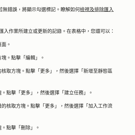
若無錯誤，將顯示勾選標記。
瞭解如何
檢視及排除匯入
匯入作業所建立或更新的記錄。在表格中，您還可以：
頁面。
方塊
。點擊「
編輯
」。
的
核取方塊
。點擊
「更多
」，然後選擇
「新增至靜態區
塊
。點擊「
更多
」，然後選擇「
建立任務
」。
邊的
核取方塊
。點擊
「更多」
，然後選擇
「加入工作流
塊
。點擊
「刪除」
。