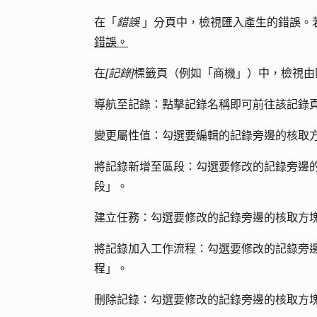
在「
錯誤
」分頁中，檢視匯入產生的錯誤。
錯誤。
在
[記錄
]
標籤頁（例如「商機」）中，檢視由
導航至記錄
：點擊記錄
名稱
即可前往該記錄
變更屬性值
：勾選要編輯的記錄旁邊的
核取
將記錄新增至區段
：勾選要修改的記錄旁邊
段」
。
建立任務
：勾選要修改的記錄旁邊的
核取方
將記錄加入工作流程
：勾選要修改的記錄旁
程」
。
刪除記錄
：勾選要修改的記錄旁邊的
核取方