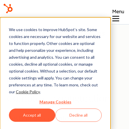
Menu
We use cookies to improve HubSpot’s site. Some
Base de connaissances
cookies are necessary for our website and services
to function properly. Other cookies are optional
and help personalize your experience, including
advertising and analytics. You can consent to all
cookies, decline all optional cookies, or manage
optional cookies. Without a selection, our default
cookie settings will apply. You can change your
Base de connaissances
preferences at any time. To learn more, check out
our
Cookie Policy
.
Compte et configuration
Manage Cookies
Accept all
Decline all
Gestion du compte