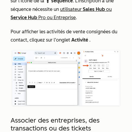
sur l’icône de la
séquence
. L’inscription à une
sequences
séquence nécessite un
utilisateur
Sales Hub
ou
Service Hub
Pro ou Entreprise
.
Pour afficher les activités de vente consignées du
contact, cliquez sur l’onglet
Activité
.
Associer des entreprises, des
transactions ou des tickets