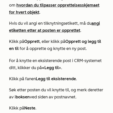
om
hvordan du tilpasser opprettelsesskjemaet
for hvert objekt
.
Hvis du vil angi en tilknytningsetikett, må du
angi
etiketten etter at posten er opprettet
.
Klikk på
Opprett
, eller klikk på
Opprett og legg til
en til
for å opprette og knytte en ny post.
For å knytte en eksisterende post i CRM-systemet
ditt, klikker du på
«Legg til
».
Klikk på fanen
Legg til eksisterende
.
Søk etter posten du vil knytte til, og merk deretter
av i
boksen
ved siden av postnavnet.
Klikk på
Neste
.