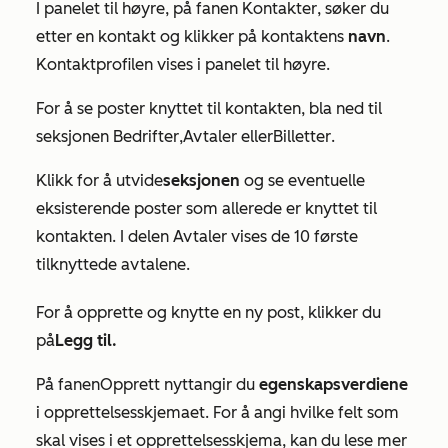
I panelet til høyre, på fanen
Kontakter
, søker du
etter en kontakt og klikker på kontaktens
navn
.
Kontaktprofilen vises i panelet til høyre.
For å se poster knyttet til kontakten, bla ned til
seksjonen
Bedrifter
,
Avtaler eller
Billetter
.
Klikk for å utvide
seksjonen
og se eventuelle
eksisterende poster som allerede er knyttet til
kontakten. I delen
Avtaler
vises de 10 første
tilknyttede avtalene.
For å opprette og knytte en ny post, klikker du
på
Legg til.
På fanen
Opprett nytt
angir du
egenskapsverdiene
i opprettelsesskjemaet. For å angi hvilke felt som
skal vises i et opprettelsesskjema, kan du lese mer