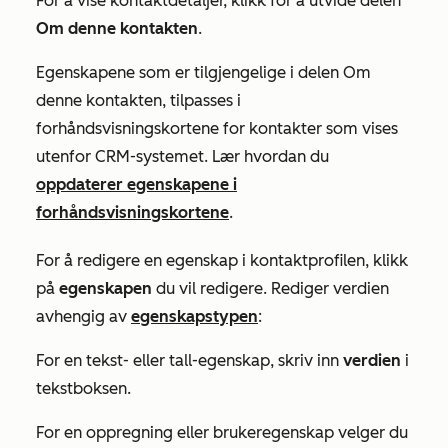
For å vise kontaktdetaljer, klikk for å utvide delen
Om denne kontakten
.
Egenskapene som er tilgjengelige i delen
Om
denne kontakten
, tilpasses i
forhåndsvisningskortene for kontakter som vises
utenfor CRM-systemet. Lær hvordan du
oppdaterer egenskapene i
forhåndsvisningskortene
.
For å redigere en egenskap i kontaktprofilen, klikk
på
egenskapen
du vil redigere. Rediger verdien
avhengig av
egenskapstypen
:
For en tekst- eller tall-egenskap, skriv inn
verdien
i
tekstboksen.
For en oppregning eller brukeregenskap velger du