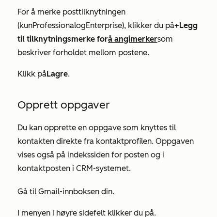
For å merke posttilknytningen
(kun
Professional
og
Enterprise
), klikker du på
+Legg
til tilknytningsmerke for
å angi
merker
som
beskriver forholdet mellom postene.
Klikk på
Lagre
.
Opprett oppgaver
Du kan opprette en oppgave som knyttes til
kontakten direkte fra kontaktprofilen. Oppgaven
vises også på indekssiden for posten og i
kontaktposten i CRM-systemet.
Gå til Gmail-innboksen din.
I menyen i høyre sidefelt klikker du på
.