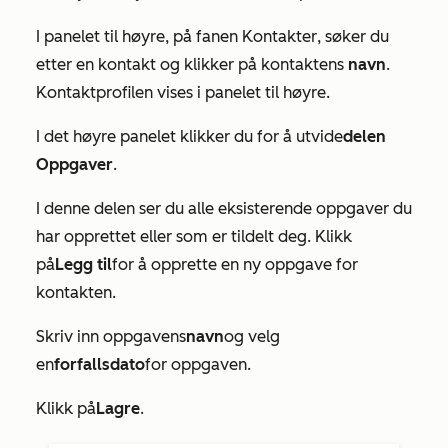
I panelet til høyre, på fanen
Kontakter
, søker du
etter en kontakt og klikker på kontaktens
navn
.
Kontaktprofilen vises i panelet til høyre.
I det høyre panelet klikker du for å utvide
delen
Oppgaver
.
I denne delen ser du alle eksisterende oppgaver du
har opprettet eller som er tildelt deg. Klikk
på
Legg til
for å opprette en ny oppgave for
kontakten.
Skriv inn oppgavens
navn
og velg
en
forfallsdato
for oppgaven.
Klikk på
Lagre
.