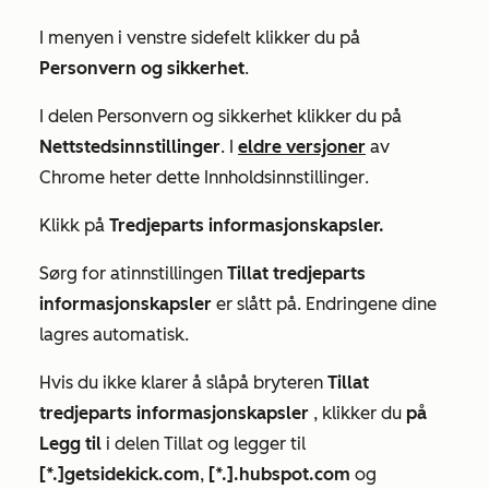
I menyen i venstre sidefelt klikker du på
Personvern og sikkerhet
.
I delen
Personvern og sikkerhet
klikker du på
Nettstedsinnstillinger
. I
eldre versjoner
av
Chrome heter dette
Innholdsinnstillinger
.
Klikk på
Tredjeparts informasjonskapsler.
Sørg for at
innstillingen
Tillat tredjeparts
informasjonskapsler
er slått på. Endringene dine
lagres automatisk.
Hvis du ikke klarer å slå
på bryteren
Tillat
tredjeparts informasjonskapsler
, klikker du
på
Legg til
i
delen
Tillat
og legger til
[*.]getsidekick.com
,
[*.].hubspot.com
og