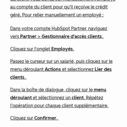
au compte du client pour qu’il reçoive le crédit
géré. Pour relier manuellement un employé :
Dans votre compte HubSpot Partner, naviguez
vers
Partner
>
Gestionnaire d'accès clients
.
Cliquez sur l'onglet
Employés
.
Passez le curseur sur un salarié, puis cliquez sur le
menu déroulant
Actions
et sélectionnez
Lier des
clients
.
Dans la boîte de dialogue, cliquez sur le
menu
déroulant
et sélectionnez un
client
. Répétez
l’opération pour chaque client supplémentaire.
Cliquez sur
Confirmer
.