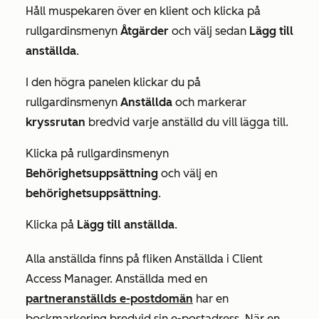
Håll muspekaren över en klient och klicka på
rullgardinsmenyn
Åtgärder
och välj sedan
Lägg till
anställda
.
I den högra panelen klickar du på
rullgardinsmenyn
Anställda
och markerar
kryssrutan
bredvid varje anställd du vill lägga till.
Klicka på rullgardinsmenyn
Behörighetsuppsättning
och välj en
behörighetsuppsättning
.
Klicka på
Lägg till anställda
.
Alla anställda finns på fliken
Anställda
i Client
Access Manager. Anställda med en
partneranställds e-postdomän
har en
bockmarkering bredvid sin e-postadress. När en