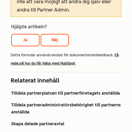
inte att vara möjligt att ändra dig själv eller
andra till Partner Admin.
Hjälpte artikeln?
Ja
Nej
Detta formulär används endast för dokumentationsfeedback.
Få
reda på hur du får hjälp med HubSpot
.
Relaterat innehåll
Tilldela partnerplatsen till partnerföretagets anställda
Tilldela partneradministratörsbehörighet till partnerns
anställda
Skapa delade partneravtal