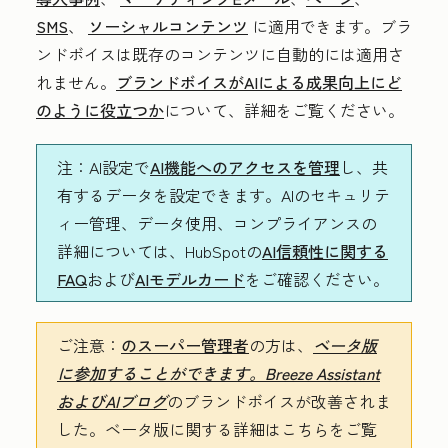
SMS
、
ソーシャルコンテンツ
に適用できます。ブラ
ンドボイスは既存のコンテンツに自動的には適用さ
れません。
ブランドボイスがAIによる成果向上にど
のように役立つか
について、詳細をご覧ください
。
注
：AI設定で
AI機能へのアクセスを管理
し、共
有するデータを設定できます。AIのセキュリテ
ィー管理、データ使用、コンプライアンスの
詳細については、HubSpotの
AI信頼性に関する
FAQ
および
AIモデルカード
をご確認ください。
ご注意：
のスーパー管理者
の方は、
ベータ版
に参加することができます。Breeze Assistant
およびAIブログ
のブランドボイスが改善されま
した。ベータ版に関する詳細はこちらをご覧