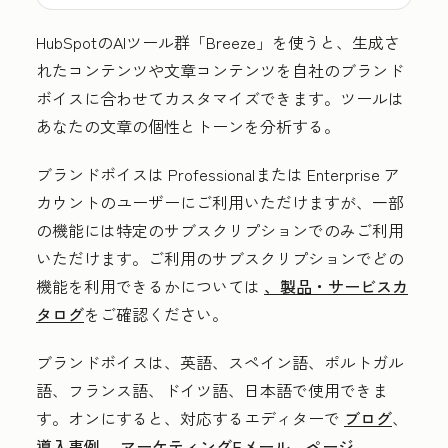
HubSpotのAIツール群「Breeze」を使うと、生成さ
れたコンテンツや文章コンテンツを自社のブランド
ボイスに合わせてカスタマイズできます。ツールは
あなたの文章の個性とトーンを分析する。
ブランドボイスは
Professional
または
Enterprise
ア
カウントのユーザーにご利用いただけますが、一部
の機能には特定のサブスクリプションでのみご利用
いただけます。ご利用のサブスクリプションでどの
機能を利用できるかについては
、製品・サービスカ
タログ
をご確認ください。
ブランドボイスは、英語、スペイン語、ポルトガル
語、フランス語、ドイツ語、日本語で使用できま
す。オンにすると、対応するエディターで
ブログ
、
導入事例
、
マーケティングEメール
、
ページ
、