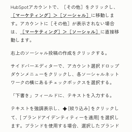
HubSpotアカウントで、
［その他］をクリックし、
［マーケティング］＞
［ソーシャル］
に移動しま
す。アカウントに
［その他］が表示されない場合
は、
［マーケティング］＞
［ソーシャル］
に直接移
動します。
右上の
ソーシャル投稿の作成
をクリックする。
サイドバーエディターで、
アカウント選択
ドロップ
ダウンメニューをクリックし、各ソーシャルネット
ワークの横にある
チェックボックス
を選択する。
「下書き」
フィールドに、
テキスト
を入力する。
テキストを強調表示し、
[絞り込み
] をクリックし
artificialIntelligence
て、[
ブランドアイデンティティーを適用
] を選択し
ます。ブランドを使用する場合、選択したブランド