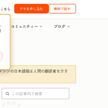
デモを申し込む
無料で試す
はこちら
し
コミュニティー
ブログ
質
テンツの日本語版は人間の翻訳者を介さ
。
0 / 0