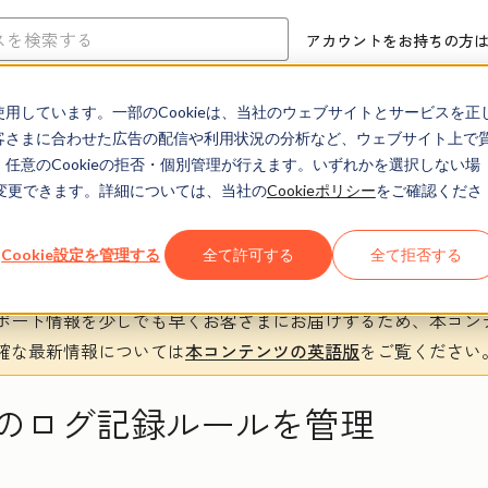
アカウントをお持ちの方
eを使用しています。一部のCookieは、当社のウェブサイトとサービスを正
ヘルプセンター
ドキュメント
トレーニング
お客さまに合わせた広告の配信や利用状況の分析など、ウェブサイト上で
、任意のCookieの拒否・個別管理が行えます。いずれかを選択しない場
でも変更できます。詳細については、当社の
Cookieポリシー
をご確認くださ
Cookie設定を管理する
全て許可する
全て拒否する
ポート情報を少しでも早くお客さまにお届けするため、本コン
確な最新情報については
本コンテンツの英語版
をご覧ください
のログ記録ルールを管理