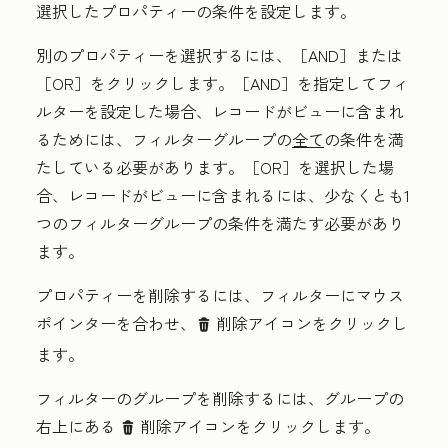
選択したプロパティーの条件を設定します。
別のプロパティーを選択するには、［AND］
または
［OR］
をクリックします。［AND］
を指定してフィ
ルターを設定した場合、レコードがビューに含まれ
るためには、フィルターグループの
全て
の条件を満
たしている必要があります。［OR］
を選択した場
合、レコードがビューに含まれるには、少なくとも1
つのフィルターグループの条件を満たす必要があり
ます。
プロパティーを削除するには、フィルターにマウス
ポインターを合わせ、
削除アイコンをクリックし
delete
ます。
フィルターのグループを削除するには、グループの
右上にある
削除アイコンをクリックします。
delete icon