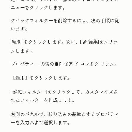
ニュー
をクリックします。
クイックフィルターを削除するには、次の手順に従
います。
[続き
] をクリックします。次に、[
編集]をクリッ
edit
クします
。
プロパティー の横の
削除ア イ コン
をク リック。
delete
［適用］
をクリックします。
[
詳細フィルター
]をクリックして、カスタマイズさ
れたフィルターを作成します。
右側のパネルで、絞り込みの基準とする
プロパティ
ー
を入力および選択します。