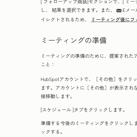
[
フォローアップ商談
]セクションで、[
ミー
し、
結果
を選択できます。また、
Eメー
email
イレクトされるため、
ミーティング後にフ
ミーティングの準備
ミーティングの準備のために、提案された
こと：
HubSpotアカウントで、
［その他］をクリ
ます。アカウントに
［その他］が表示され
接移動します。
[スケジュール
]タブをクリックします。
準備する今後のミーティングをクリックし
ックする。