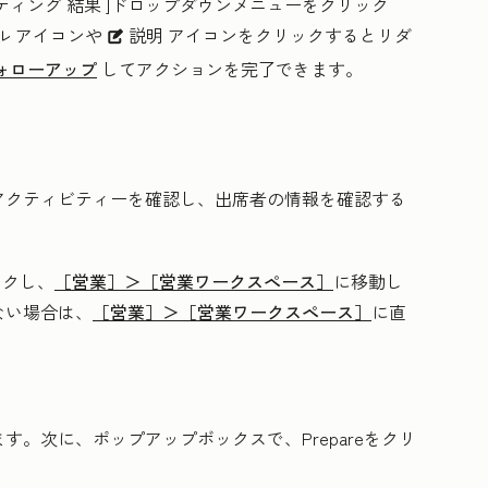
ティング 結果
]ドロップダウンメニューをクリック
ル
アイコンや
説明
アイコンをクリックするとリダ
description
ォローアップ
してアクションを完了できます。
アクティビティーを確認し、出席者の情報を確認する
ックし、
［営業］＞
［営業ワークスペース］
に移動し
ない場合は、
［営業］＞
［営業ワークスペース］
に直
ます。次に、ポップアップボックスで、
Prepare
をクリ