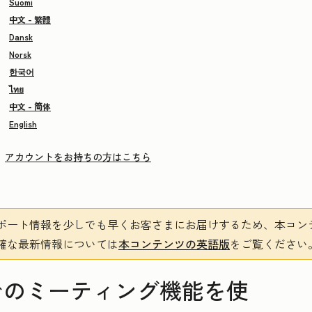
Suomi
中文 - 繁體
Dansk
Norsk
한국어
ไทย
中文 - 简体
English
アカウントをお持ちの方はこちら
ポート情報を少しでも早くお客さまにお届けするため、本コン
確な最新情報については
本コンテンツの英語版
をご覧ください
でのミーティング機能を使