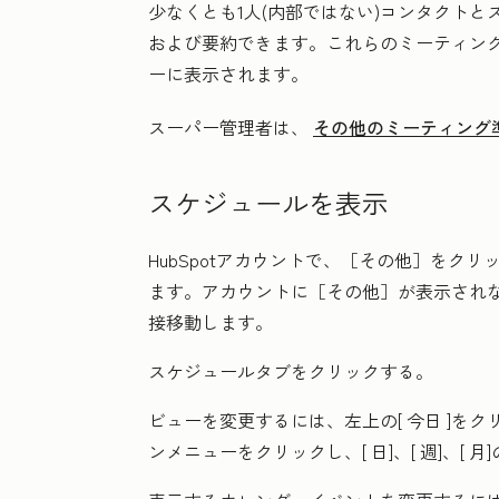
少なくとも1人(内部ではない)コンタクト
および要約できます。これらのミーティン
ーに表示されます。
スーパー管理者は、
その他のミーティング準
スケジュールを表示
HubSpotアカウントで、
［その他］をクリ
ます。アカウントに
［その他］が表示され
接移動します。
スケジュール
タブをクリックする。
ビューを変更するには、左上の[
今日
]をク
ンメニューをクリックし、[
日
]、[
週
]、[
月