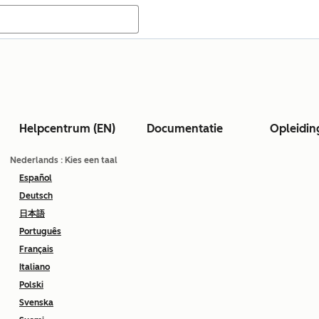
Helpcentrum (EN)
Documentatie
Opleidin
Nederlands
: Kies een taal
Español
Deutsch
日本語
Português
Français
Italiano
Polski
Svenska