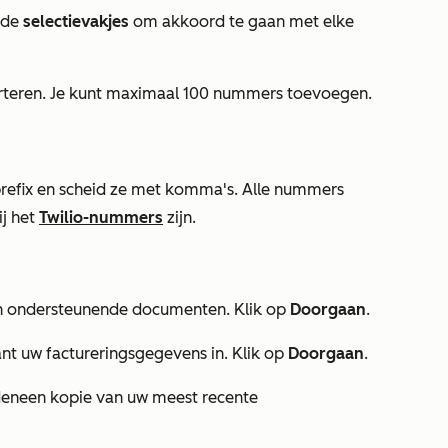
 de
selectievakjes
om akkoord te gaan met elke
porteren. Je kunt maximaal 100 nummers toevoegen.
prefix en scheid ze met komma's. Alle nummers
ij het
Twilio-nummers
zijn.
en ondersteunende documenten. Klik op
Doorgaan
.
ant
uw factureringsgegevens in. Klik op
Doorgaan
.
den
een kopie van uw meest recente