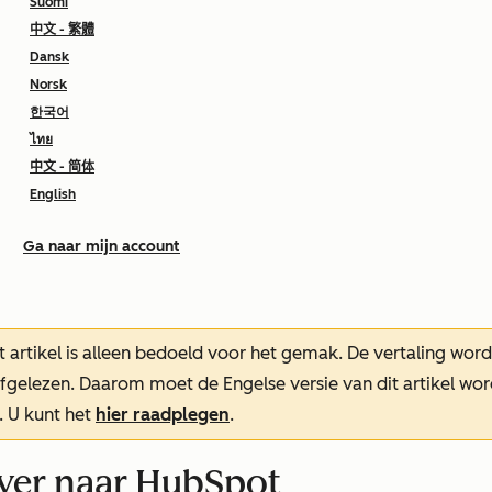
Suomi
中文 - 繁體
Dansk
Norsk
한국어
ไทย
中文 - 简体
English
Ga naar mijn account
t artikel is alleen bedoeld voor het gemak.
De vertaling wor
oefgelezen. Daarom moet de Engelse versie van dit artikel w
. U kunt het
hier raadplegen
.
ver naar HubSpot