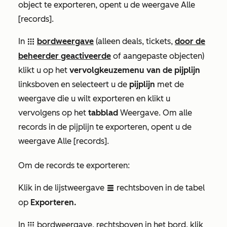
object te exporteren, opent u de weergave
Alle
[records]
.
In
bordweergave
(alleen deals, tickets,
door de
grid
beheerder geactiveerde
of aangepaste objecten)
klikt u op het
vervolgkeuzemenu van de pijplijn
linksboven en selecteert u de
pijplijn
met de
weergave die u wilt exporteren en klikt u
vervolgens op het
tabblad
Weergave
.
Om alle
records in de pijplijn te exporteren, opent u de
weergave
Alle [records]
.
Om de records te exporteren:
Klik in de lijstweergave
rechtsboven in de tabel
listView
op
Exporteren.
In
bordweergave, rechtsboven in het bord, klik
grid