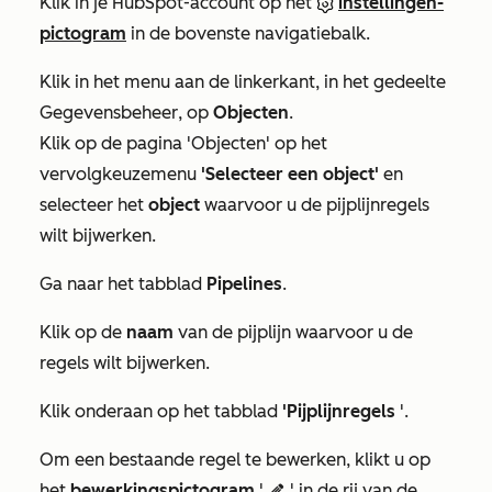
Klik in je HubSpot-account op het
instellingen-
pictogram
in de bovenste navigatiebalk.
Klik in het menu aan de linkerkant, in het gedeelte
Gegevensbeheer
, op
Objecten
.
Klik op de pagina
'Objecten'
op het
vervolgkeuzemenu
'Selecteer een object'
en
selecteer het
object
waarvoor u de pijplijnregels
wilt bijwerken.
Ga naar het tabblad
Pipelines
.
Klik op de
naam
van de pijplijn waarvoor u de
regels wilt bijwerken.
Klik onderaan op het tabblad
'Pijplijnregels
'.
Om een bestaande regel te bewerken, klikt u op
het
bewerkingspictogram
'
' in de rij van de
edit