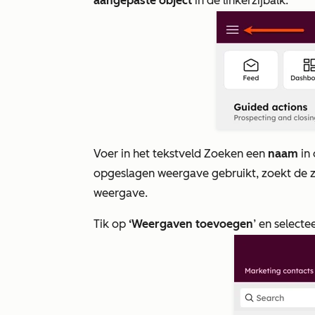
aangepaste object
in de linkerzijbalk.
Voer in het tekstveld
Zoeken
een
naam
in 
opgeslagen weergave gebruikt, zoekt de zo
weergave.
Tik op
‘Weergaven toevoegen
’ en select