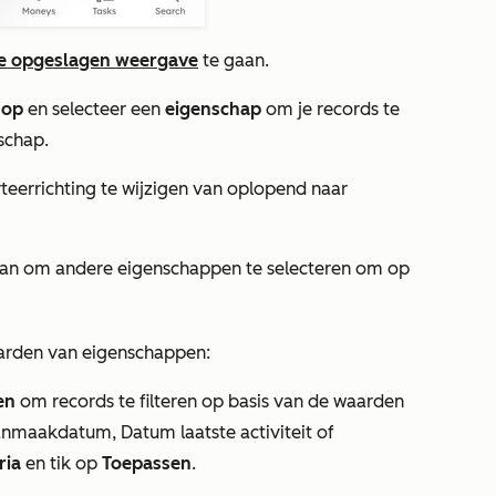
e opgeslagen weergave
te gaan.
 op
en selecteer een
eigenschap
om je records te
schap.
eerrichting te wijzigen van oplopend naar
an om andere eigenschappen te selecteren om op
aarden van eigenschappen:
en
om records te filteren op basis van de waarden
anmaakdatum
,
Datum laatste activiteit
of
ria
en tik op
Toepassen
.