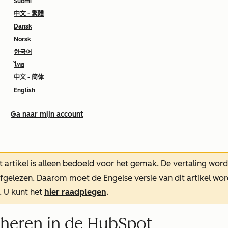
Suomi
中文 - 繁體
Dansk
Norsk
한국어
ไทย
中文 - 简体
English
Ga naar mijn account
t artikel is alleen bedoeld voor het gemak.
De vertaling wor
oefgelezen. Daarom moet de Engelse versie van dit artikel w
. U kunt het
hier raadplegen
.
heren in de HubSpot