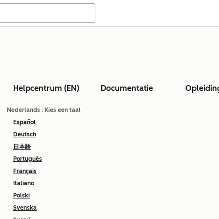
Helpcentrum (EN)
Documentatie
Opleidin
Nederlands
: Kies een taal
Español
Deutsch
日本語
Português
Français
Italiano
Polski
Svenska