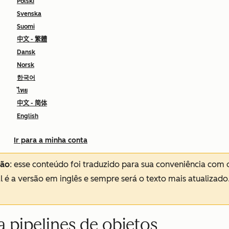
Polski
Svenska
Suomi
中文 - 繁體
Dansk
Norsk
한국어
ไทย
中文 - 简体
English
Ir para a minha conta
ção
: esse conteúdo foi traduzido para sua conveniência com 
al é a versão em inglês e sempre será o texto mais atualizado
a pipelines de objetos