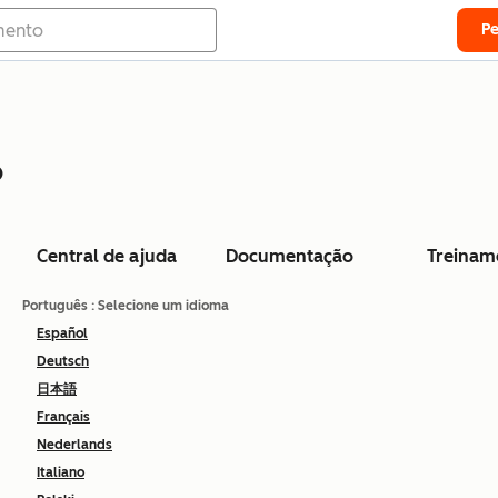
P
o
Central de ajuda
Documentação
Treinam
Português
: Selecione um idioma
Español
Deutsch
日本語
Français
Nederlands
Italiano