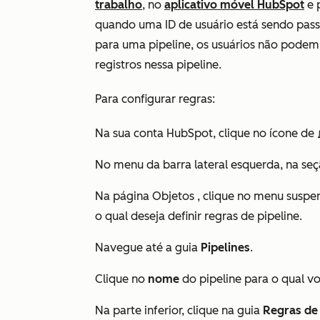
trabalho
, no
aplicativo móvel HubSpot
e 
quando uma ID de usuário está sendo pass
para uma pipeline, os usuários não podem 
registros nessa pipeline.
Para configurar regras:
Na sua conta HubSpot, clique no ícone de
No menu da barra lateral esquerda, na se
Na página
Objetos
, clique no menu susp
o qual deseja definir regras de pipeline.
Navegue até a guia
Pipelines
.
Clique no
nome
do pipeline para o qual vo
Na parte inferior, clique na guia
Regras de 