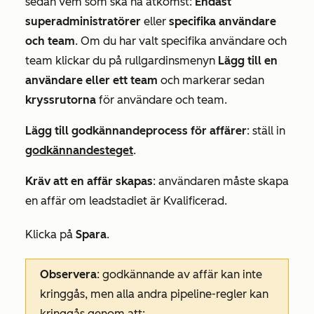
sedan vem som ska ha åtkomst:
Endast
superadministratörer
eller
specifika användare
och team
. Om du har valt
specifika användare och
team
klickar du på rullgardinsmenyn
Lägg till en
användare eller ett team
och markerar sedan
kryssrutorna
för användare och team.
Lägg till godkännandeprocess för affärer
: ställ in
godkännandesteget
.
Kräv att en affär skapas
: användaren måste skapa
en affär om leadstadiet är
Kvalificerad
.
Klicka på
Spara
.
Observera
: godkännande av affär kan inte
kringgås, men alla andra pipeline-regler kan
kringgås genom att: