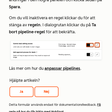
Spara
.
Om du vill inaktivera en regel klickar du för att
stänga av
regeln
. I dialogrutan klickar du på
Ta
bort pipeline-regel
för att bekräfta.
Läs mer om hur du
anpassar pipelines
.
Hjälpte artikeln?
Ja
Nej
Detta formulär används endast för dokumentationsfeedback.
Få
reda på hur du får hjälp med HubSpot
.