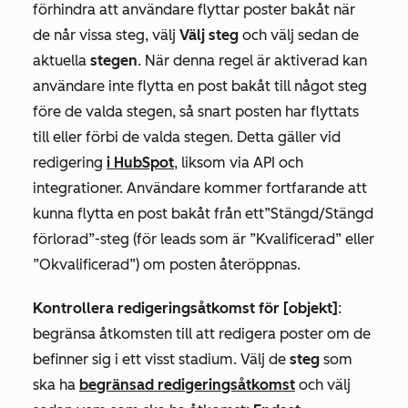
förhindra att användare flyttar poster bakåt när
de når vissa steg, välj
Välj steg
och välj sedan de
aktuella
stegen
. När denna regel är aktiverad kan
användare inte flytta en post bakåt till något steg
före de valda stegen, så snart posten har flyttats
till eller förbi de valda stegen. Detta gäller vid
redigering
i HubSpot
, liksom via API och
integrationer. Användare kommer fortfarande att
kunna flytta en post bakåt från ett
”Stängd/Stängd
förlorad”-steg
(för leads som är
”Kvalificerad”
eller
”Okvalificerad”
) om posten återöppnas.
Kontrollera redigeringsåtkomst för [objekt]
:
begränsa åtkomsten till att redigera poster om de
befinner sig i ett visst stadium. Välj de
steg
som
ska ha
begränsad redigeringsåtkomst
och välj