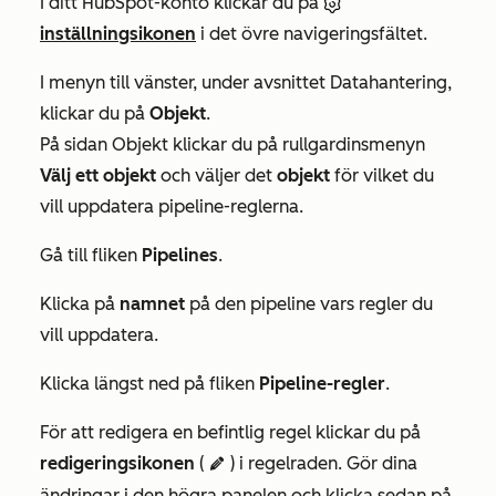
I ditt HubSpot-konto klickar du på
inställningsikonen
i det övre navigeringsfältet.
I menyn till vänster, under avsnittet
Datahantering
,
klickar du på
Objekt
.
På sidan
Objekt
klickar du på rullgardinsmenyn
Välj ett objekt
och väljer det
objekt
för vilket du
vill uppdatera pipeline-reglerna.
Gå till fliken
Pipelines
.
Klicka på
namnet
på den pipeline vars regler du
vill uppdatera.
Klicka längst ned på fliken
Pipeline-regler
.
För att redigera en befintlig regel klickar du på
redigeringsikonen
(
) i regelraden. Gör dina
edit
ändringar i den högra panelen och klicka sedan på