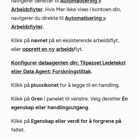
navigerer deretter til
Automatisering
>
Arbeidsflyter
. Hvis
Mer
ikke vises i kontoen din,
navigerer du direkte til
Automatisering
>
Arbeidsflyter
.
Klikk på
navnet
på en eksisterende arbeidsflyt,
eller
opprett en ny arbeids
flyt.
Konfigurer
dataagenten
din:
Tilpasset Ledetekst
eller
Data Agent
:
Forskningstiltak
.
Klikk på
plussikonet
for å legge til en handling.
Klikk på
Gren
i panelet til venstre. Velg deretter
Én
egenskap eller handlingsutgang
.
Klikk på
Egenskap eller verdi for å forgrene på
feltet.