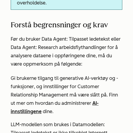
overholdelse.
Forstå begrensninger og krav
Før du bruker
Data Agent: Tilpasset ledetekst
eller
Data Agent: Research
arbeidsflythandlinger for å
analysere dataene i oppføringene dine, må du
være oppmerksom på følgende:
Gi brukerne tilgang til generative AI-verktøy og -
funksjoner
, og innstillinger for
Customer
Relationship
Management må være slått på. Finn
ut mer om hvordan du administrerer
AI-
innstillingene
dine.
LLM-modellen som brukes i
Datamodellen:
Tilpasset ledetekst
er ikke tilkoblet Internett.