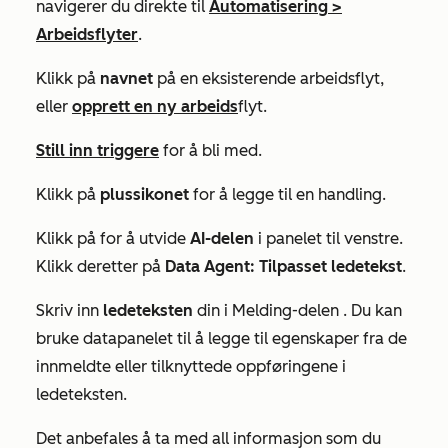
navigerer du direkte til
Automatisering
>
Arbeidsflyter
.
Klikk på
navnet
på en eksisterende arbeidsflyt,
eller
opprett en ny arbeids
flyt.
Still inn triggere
for å bli med.
Klikk på
plussikonet
for å legge til en handling.
Klikk på for å utvide
AI-delen
i panelet til venstre.
Klikk deretter på
Data Agent: Tilpasset ledetekst
.
Skriv inn
ledeteksten
din i
Melding-delen
. Du kan
bruke datapanelet til å legge til egenskaper fra de
innmeldte eller tilknyttede oppføringene i
ledeteksten.
Det anbefales å ta med all informasjon som du