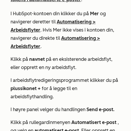
I HubSpot-kontoen din klikker du på
Mer
og
navigerer deretter til
Automatisering
>
Arbeidsflyter
. Hvis
Mer
ikke vises i kontoen din,
navigerer du direkte til
Automatisering
>
Arbeidsflyter
.
Klikk på
navnet
på en eksisterende arbeidsflyt,
eller opprett en ny arbeidsflyt.
I arbeidsflytredigeringsprogrammet klikker du på
plussikonet +
for å legge til en
arbeidsflythandling.
I høyre panel velger du handlingen
Send e-post.
Klikk på rullegardinmenyen
Automatisert e-post
,
og velg en
automatisert e-post
. Eller opprett en