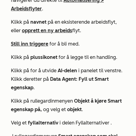
navigerer du direkte til
Automatisering
>
Arbeidsflyter
.
Klikk på
navnet
på en eksisterende arbeidsflyt,
eller
opprett en ny arbeids
flyt.
Still inn triggere
for å bli med.
Klikk på
plussikonet
for å legge til en handling.
Klikk på for å utvide
AI-delen
i panelet til venstre.
Klikk deretter på
Data Agent: Fyll ut Smart
egenskap
.
Klikk på rullegardinmenyen
Objekt å kjøre Smart
egenskap på,
og velg et
objekt
.
Velg et
fyllalternativ
i delen
Fyllalternativer
.