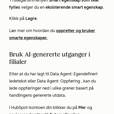
I rullegardinmenyen
Smart egenskap som skal
fylles
velger du en
eksisterende smart egenskap
.
Klikk på
Lagre
.
Lær mer om hvordan du
oppretter og bruker
smarte egenskaper.
Bruk AI-genererte utganger i
filialer
Etter at du har lagt til
Data Agent: Egendefinert
ledetekst
eller
Data Agent: Oppføring
, kan du
lede oppføringer ned i ulike grener basert på
handlingens genererte utdata.
I HubSpot-kontoen din klikker du på
Mer
og