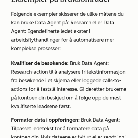
Følgende eksempler skisserer de ulike måtene du
kan bruke
Data Agent
på:
Research
eller
Data
Agent: Egendefinerte ledet
ekster i
arbeidsflythandlinger for å automatisere mer
komplekse prosesser:
Kvalifiser de besøkende:
Bruk
Data Agent:
Research-action
til å analysere fritekstinformasjon
fra besøkende i et skjema eller loggede calls-to-
actions for å fastslå interesse. Gi deretter brukerne
på kontoen din beskjed om å følge opp de mest
kvalifiserte leadsene først.
Formater data i oppføringen:
Bruk
Data Agent:
Tilpasset ledetekst
for å formatere data på
kontoen din. Hvis dataene er fylt ut eller sendt inn i