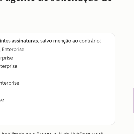
intes
assinaturas
, salvo menção ao contrário:
, Enterprise
erprise
nterprise
Enterprise
se