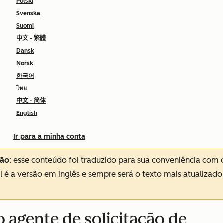
Polski
Svenska
Suomi
中文 - 繁體
Dansk
Norsk
한국어
ไทย
中文 - 简体
English
Ir para a minha conta
ção
: esse conteúdo foi traduzido para sua conveniência com 
al é a versão em inglês e sempre será o texto mais atualizado
o agente de solicitação de