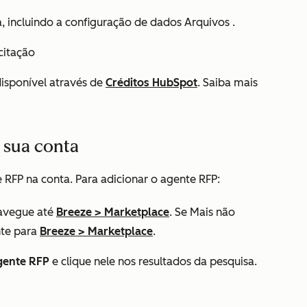
, incluindo a configuração de dados
Arquivos
.
citação
disponível através de
Créditos HubSpot
. Saiba mais
 sua conta
 RFP na conta. Para adicionar o agente RFP:
avegue até
Breeze
>
Marketplace
. Se
Mais
não
nte para
Breeze
>
Marketplace
.
gente RFP
e clique nele nos resultados da pesquisa.