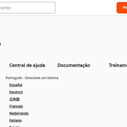
P
o
Central de ajuda
Documentação
Treinam
Português
: Selecione um idioma
Español
Deutsch
日本語
Français
Nederlands
Italiano