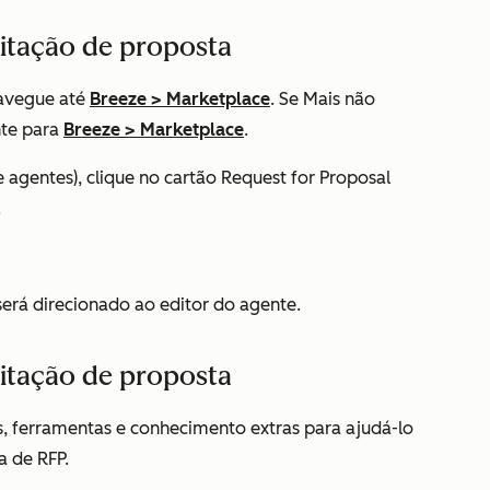
citação de proposta
avegue até
Breeze
>
Marketplace
. Se
Mais
não
nte para
Breeze
>
Marketplace
.
 agentes)
, clique no cartão Request for Proposal
.
 será direcionado ao editor do agente.
citação de proposta
s, ferramentas e conhecimento extras para ajudá-lo
a de RFP.