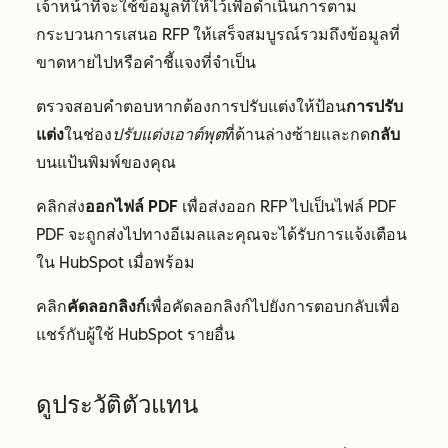
เจ้าหน้าที่จะใช้ข้อมูลที่ให้ไว้เพื่อดำเนินการตาม
กระบวนการเสนอ RFP ให้เสร็จสมบูรณ์รวมถึงข้อมูลที่
ขาดหายไปหรือคำชี้แจงที่จำเป็น
ตรวจสอบคำตอบหากต้องการปรับแต่งให้ป้อน
การปรับ
แต่ง
ในช่อง
ปรับแต่งเอาต์พุต
ที่ด้านล่างซ้ายและกด
กลับ
บนแป้นพิมพ์ของคุณ
คลิกส่ง
ออกไฟล์ PDF
เพื่อส่งออก RFP ไปเป็นไฟล์ PDF
PDF จะถูกส่งไปทางอีเมลและคุณจะได้รับการแจ้งเตือน
ใน HubSpot เมื่อพร้อม
คลิก
คัดลอกลิงก์
เพื่อคัดลอกลิงก์ไปยังการตอบกลับเพื่อ
แชร์กับผู้ใช้ HubSpot รายอื่น
ดูประวัติตัวแทน