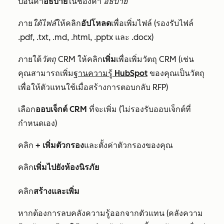
ป้อนคำ
อธิบาย
ในช่องคำ
อธิบาย
ภาย
ใต้ไฟล์
ให้คลิก
อัปโหลด
เพื่อเพิ่มไฟล์ (รองรับไฟล์
.pdf, .txt, .md, .html, .pptx และ .docx)
ภายใต้
วัตถุ CRM
ให้คลิก
เพิ่ม
เพื่อเพิ่มวัตถุ CRM (เช่น
คุณสามารถเพิ่ม
ฐานความรู้ HubSpot
ของคุณเป็นวัตถุ
เพื่อให้ตัวแทนใช้เมื่อสร้างการตอบกลับ RFP)
เลือก
ออบเจ็กต์ CRM
ที่จะเพิ่ม (ไม่รองรับออบเจ็กต์ที่
กำหนดเอง)
คลิก
+ เพิ่มตัวกรอง
และตั้งค่าตัวกรองของคุณ
คลิก
เพิ่มไปยังห้องนิรภัย
คลิก
สร้างและเพิ่ม
หากต้องการลบคลังความรู้ออกจากตัวแทน (คลังความ