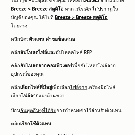
ในบัญชี HubSpot ของคุณ ให้คลิก
เพิ่มเติม
จากนั้นไปที่
Breeze
>
Breeze สตูดิโอ
หาก
เพิ่มเติม
ไม่ปรากฏใน
บัญชีของคุณ ให้ไปที่
Breeze
>
Breeze สตูดิโอ
โดยตรง
คลิกบัตร
ตัวแทน
คำขอข้อเสนอ
คลิ
กอัปโหลดไฟล์และ
อัปโหลดไฟล์ RFP
คลิก
อัปโหลดจากคอมพิวเตอร์
เพื่ออัปโหลดไฟล์จาก
อุปกรณ์ของคุณ
คลิก
เลือกไฟล์ที่มีอยู่
เพื่อเลือก
ไฟล์จาก
เครื่องมือไฟล์
เลือก
ไฟล์จาก
แผงด้านขวา
อินพุตอื่นๆที่ได้รับ
ป้อน
การกำหนดค่าไว้สำหรับตัวแทน
คลิก
เรียกใช้ตัวแทน