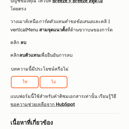
บัญชีของคุณ ให้ไปที่
Breeze
>
Breeze สตูดิโอ
โดยตรง
วางเมาส์เหนือ
การ์ดตัวแทนคำขอข้อเสนอ
และคลิ
verticalMenu
verticalMenu
สามจุดแนวตั้ง
ที่ด้านขวาบนของการ์ด
คลิก
ลบ
คลิก
ลบตัวแทน
เพื่อยืนยันการลบ
บทความนี้มีประโยชน์หรือไม่
ใช่
ไม่
แบบฟอร์มนี้ใช้สำหรับคำติชมเอกสารเท่านั้น เรียนรู้วิธี
ขอความช่วยเหลือจาก HubSpot
เนื้อหาที่เกี่ยวข้อง