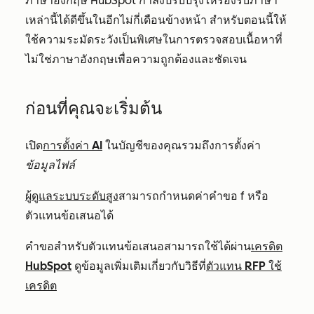
ภาษาอังกฤษ HubSpot กำลังปรับปรุงให้รองรับภาษา
เหล่านี้ได้ดีขึ้นในอีกไม่กี่เดือนข้างหน้า สำหรับตอนนี้ให้
ใช้ความระมัดระวังเป็นพิเศษในการตรวจสอบเนื้อหาที่
ไม่ใช่ภาษาอังกฤษเพื่อความถูกต้องและชัดเจน
ก่อนที่คุณจะเริ่มต้น
เปิด
การตั้งค่า AI
ในบัญชีของคุณรวมถึงการตั้งค่า
ข้อมูลไฟล์
ผู้ดูแลระบบระดับสูง
สามารถ
กำหนด
ค่า
คำขอ
f
หรือ
ตัวแทน
ข้อเสนอ
ได้
คำขอสำหรับตัวแทนข้อเสนอสามารถใช้ได้ผ่าน
เครดิต
HubSpot
ดูข้อมูลเพิ่มเติมเกี่ยวกับวิธีที่
ตัวแทน RFP ใช้
เครดิต