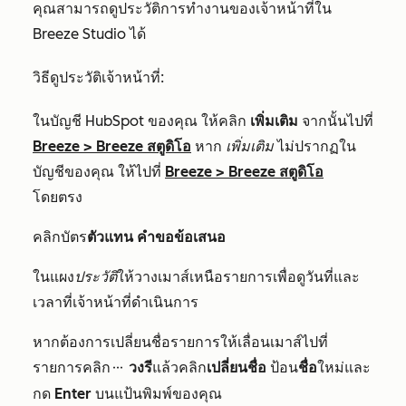
คุณสามารถดูประวัติการทำงานของเจ้าหน้าที่ใน
Breeze Studio ได้
วิธีดูประวัติเจ้าหน้าที่:
ในบัญชี HubSpot ของคุณ ให้คลิก
เพิ่มเติม
จากนั้นไปที่
Breeze
>
Breeze สตูดิโอ
หาก
เพิ่มเติม
ไม่ปรากฏใน
บัญชีของคุณ ให้ไปที่
Breeze
>
Breeze สตูดิโอ
โดยตรง
คลิกบัตร
ตัวแทน
คำขอข้อเสนอ
ในแผง
ประวัติ
ให้วางเมาส์เหนือรายการเพื่อดูวันที่และ
เวลาที่เจ้าหน้าที่ดำเนินการ
หากต้องการเปลี่ยนชื่อรายการให้เลื่อนเมาส์ไปที่
รายการคลิก
วงรี
แล้วคลิก
เปลี่ยนชื่อ
ป้อน
ชื่อ
ใหม่และ
ellipses
กด
Enter
บนแป้นพิมพ์ของคุณ