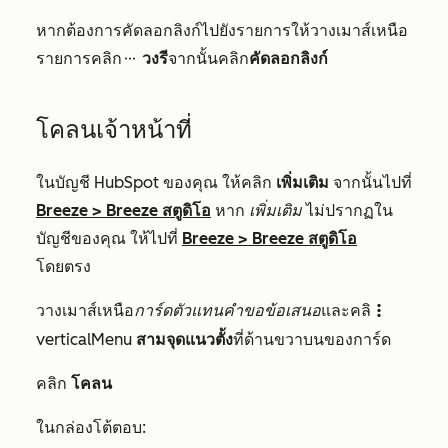
หากต้องการคัดลอกลิงก์ไปยังรายการให้วางเมาส์เหนือ
รายการคลิก
วงรี
จากนั้นคลิก
คัดลอกลิงก์
ellipses
โคลนเจ้าหน้าที่
ในบัญชี HubSpot ของคุณ ให้คลิก
เพิ่มเติม
จากนั้นไปที่
Breeze
>
Breeze สตูดิโอ
หาก
เพิ่มเติม
ไม่ปรากฏใน
บัญชีของคุณ ให้ไปที่
Breeze
>
Breeze สตูดิโอ
โดยตรง
วางเมาส์เหนือ
การ์ดตัวแทนคำขอข้อเสนอ
และคลิ
verticalMenu
verticalMenu
สามจุดแนวตั้ง
ที่ด้านขวาบนของการ์ด
คลิก
โคลน
ในกล่องโต้ตอบ: