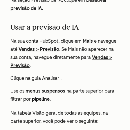
Na seção
Previsão de IA
, clique em
Desativar
previsão de IA
.
Usar a previsão de IA
Na sua conta HubSpot, clique em
Mais
e navegue
até
Vendas
>
Previsão
. Se
Mais
não aparecer na
sua conta, navegue diretamente para
Vendas
>
Previsão
.
Clique na guia
Analisar
.
Use os
menus suspensos
na parte superior para
filtrar por
pipeline
.
Na tabela
Visão geral de todas as equipes
, na
parte superior, você pode ver o seguinte: