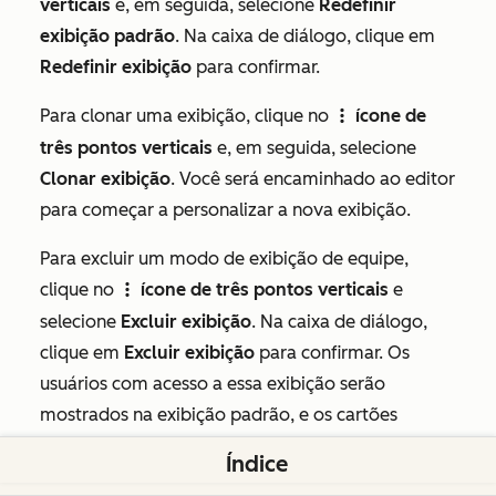
verticais
e, em seguida, selecione
Redefinir
exibição padrão
. Na caixa de diálogo, clique em
Redefinir exibição
para confirmar.
Para clonar uma exibição, clique no
ícone de
verticalMenu
três pontos verticais
e, em seguida, selecione
Clonar exibição
. Você será encaminhado ao editor
para começar a personalizar a nova exibição.
Para excluir um modo de exibição de equipe,
clique no
ícone de três pontos verticais
e
verticalMenu
selecione
Excluir exibição
. Na caixa de diálogo,
clique em
Excluir exibição
para confirmar. Os
usuários com acesso a essa exibição serão
mostrados na exibição padrão, e os cartões
personalizados adicionados a ela ainda estarão
Índice
disponíveis para serem adicionados a outras