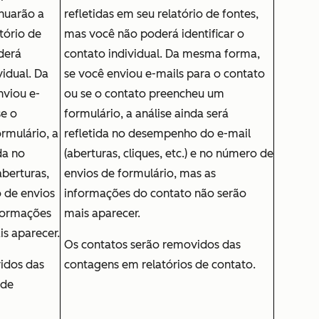
nuarão a
refletidas em seu relatório de fontes,
atório de
mas você não poderá identificar o
derá
contato individual. Da mesma forma,
vidual. Da
se você enviou e-mails para o contato
viou e-
ou se o contato preencheu um
se o
formulário, a análise ainda será
rmulário, a
refletida no desempenho do e-mail
da no
(aberturas, cliques, etc.) e no número de
berturas,
envios de formulário, mas as
o de envios
informações do contato não serão
nformações
mais aparecer.
s aparecer.
Os contatos serão removidos das
idos das
contagens em relatórios de contato.
 de