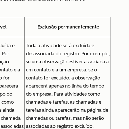
vel
Exclusão permanentemente
luída e
Toda a atividade será excluída e
. Por
desassociada do registro. Por exemplo,
ação
se uma observação estiver associada a
ontato e a
um contato e a um empresa, se o
o for
contato for excluído, a observação
aparecerá
aparecerá apenas no linha do tempo
mpo do
do empresa. Para atividades como
s como
chamadas e tarefas, as chamadas e
s ainda
tarefas ainda aparecerão na página de
a chamada
chamadas ou tarefas, mas não serão
 associadas
associadas ao registro excluído.