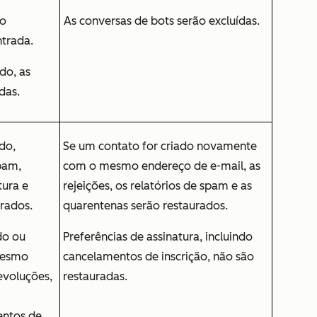
ão
As conversas de bots serão excluídas.
ntrada.
do, as
das.
do,
Se um contato for criado novamente
spam,
com o mesmo endereço de e-mail, as
tura e
rejeições, os relatórios de spam e as
urados.
quarentenas serão restaurados.
do ou
Preferências de assinatura, incluindo
mesmo
cancelamentos de inscrição, não são
evoluções,
restauradas.
entos de