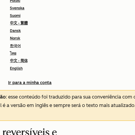
Polski
Svenska
Suomi
中文 - 繁體
Dansk
Norsk
한국어
ไทย
中文 - 简体
English
Ir para a minha conta
ção
: esse conteúdo foi traduzido para sua conveniência com 
al é a versão em inglês e sempre será o texto mais atualizado
reversíveis e