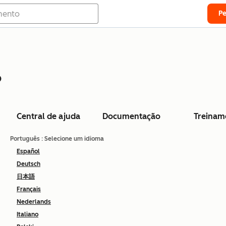
P
o
Central de ajuda
Documentação
Treinam
Português
: Selecione um idioma
Español
Deutsch
日本語
Français
Nederlands
Italiano