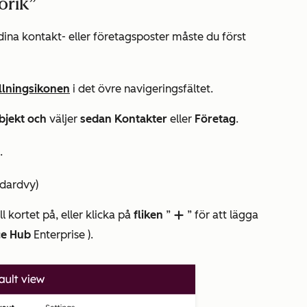
orik”
 dina kontakt- eller företagsposter måste du först
ällningsikonen
i det övre navigeringsfältet.
bjekt och
väljer
sedan
Kontakter
eller
Företag
.
.
ndardvy
)
ll kortet på, eller klicka på
fliken
”
” för att lägga
add
ce Hub
Enterprise
).