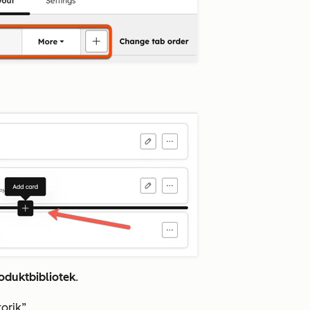
oduktbibliotek
.
torik”
.