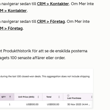
 navigerar sedan till
CRM
>
Kontakter
. Om
Mer
inte
RM
>
Kontakter
.
 navigerar sedan till
CRM
>
Företag
. Om
Mer
inte
RM
>
Företag
.
et Produkthistorik
för att se de enskilda posterna
agets 100 senaste affärer eller order.