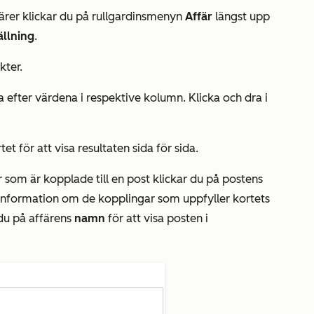
ffärer klickar du på rullgardinsmenyn
Affär
längst upp
ällning
.
kter.
a efter värdena i respektive kolumn. Klicka och dra i
et för att visa resultaten sida för sida.
r som är kopplade till en post klickar du på postens
 information om de kopplingar som uppfyller kortets
r du på affärens
namn
för att visa posten i