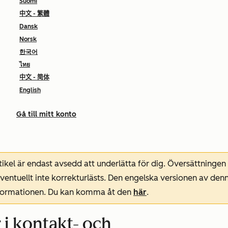
Suomi
中文 - 繁體
Dansk
Norsk
한국어
ไทย
中文 - 简体
English
Gå till mitt konto
ikel är endast avsedd att underlätta för dig. Översättningen
entuellt inte korrekturlästs. Den engelska versionen av denn
nformationen. Du kan komma åt den
här
.
 i kontakt- och