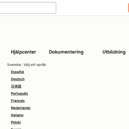
Hjälpcenter
Dokumentering
Utbildning
Svenska
: Välj ett språk
Español
Deutsch
日本語
Português
Français
Nederlands
Italiano
Polski