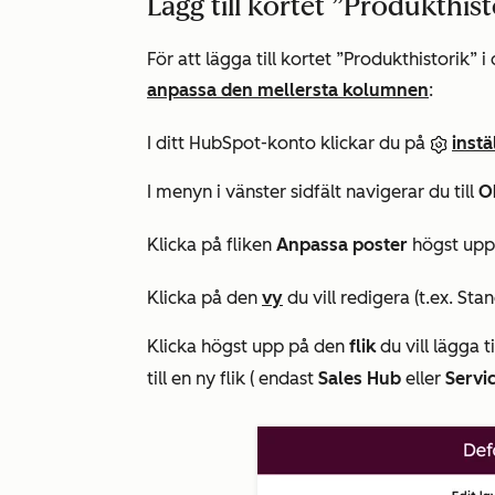
Lägg till kortet ”Produkthist
För att lägga till
kortet ”Produkthistorik”
i
anpassa den mellersta kolumnen
:
I ditt HubSpot-konto klickar du på
inst
I menyn i vänster sidfält navigerar du till
O
Klicka på fliken
Anpassa poster
högst upp
Klicka på den
vy
du vill redigera (t.ex.
Sta
Klicka högst upp på den
flik
du vill lägga ti
till en ny flik (
endast
Sales Hub
eller
Servi