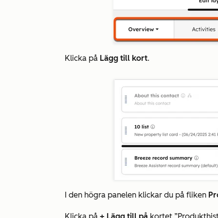
Klicka på
Lägg till kort
.
I den högra panelen klickar du på fliken
Pr
Klicka på
+ Lägg till på
kortet
”Produkthis