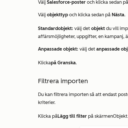
Välj
Salesforce-poster
och klicka sedan p
Välj
objekttyp
och klicka sedan på
Nästa
.
Standardobjekt:
välj det
objekt
du vill imp
affärsmöjligheter, uppgifter, en kampanj, 
Anpassade objekt:
välj det
anpassade obj
Klicka
på Granska
.
Filtrera importen
Du kan filtrera importen så att endast post
kriterier.
Klicka på
Lägg till filter
på skärmen
Objekt