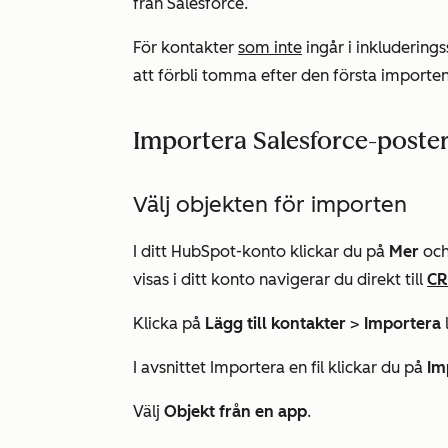
från Salesforce.
För kontakter
som inte
ingår i inkluderin
att förbli tomma efter den första importen
Importera Salesforce-poste
Välj objekten för importen
I ditt HubSpot-konto klickar du på
Mer
och
visas i ditt konto navigerar du direkt till
C
Klicka på
Lägg till kontakter
>
Importera
l
I avsnittet
Importera en fil
klickar du på
Im
Välj
Objekt från en app
.