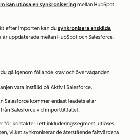
om kan utlösa en synkronisering
mellan HubSpot
kt efter importen kan du
synkronisera enskilda
ata är uppdaterade mellan HubSpot och Salesforce.
r du gå igenom följande krav och överväganden.
njen vara inställd på
Aktiv
i Salesforce.
ån Salesforce kommer endast leadets eller
rån Salesforce vid importtillfället.
ler för kontakter i ett inkluderingssegment, utlöses
en, vilket synkroniserar de återstående fältvärdena