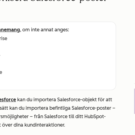
nnemang
, om inte annat anges:
rise
e
e
esforce
kan du importera Salesforce-objekt för att
å sätt kan du importera befintliga Salesforce-poster –
rsmöjligheter – från Salesforce till ditt HubSpot-
kt över dina kundinteraktioner.