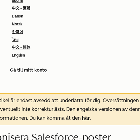
Suomi
中文 - 繁體
Dansk
Norsk
한국어
ไทย
中文 - 简体
English
Gå till mitt konto
ikel är endast avsedd att underlätta för dig. Översättningen
entuellt inte korrekturlästs. Den engelska versionen av denn
nformationen. Du kan komma åt den
här
.
nisera Salesforce-poster