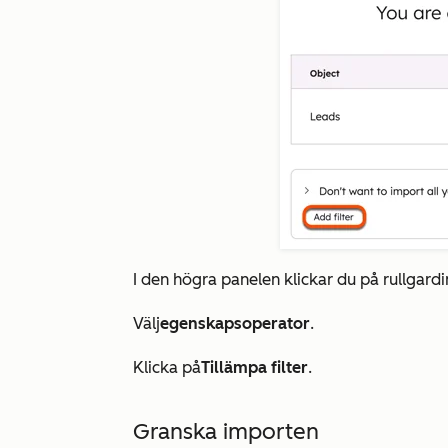
I den högra panelen klickar du på rullgar
Välj
egenskapsoperator
.
Klicka på
Tillämpa filter
.
Granska importen