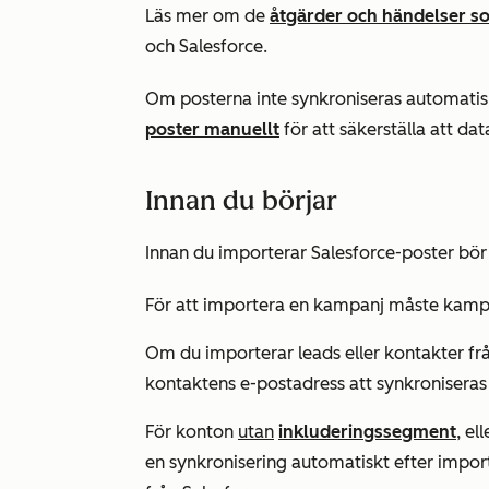
Läs mer om de
åtgärder och händelser s
och Salesforce.
Om posterna inte synkroniseras automatis
poster manuellt
för att säkerställa att d
Innan du börjar
Innan du importerar Salesforce-poster bö
För att importera en kampanj måste kampa
Om du importerar leads eller kontakter fr
kontaktens e-postadress att synkroniseras f
För konton
utan
inkluderingssegment
, el
en synkronisering automatiskt efter import