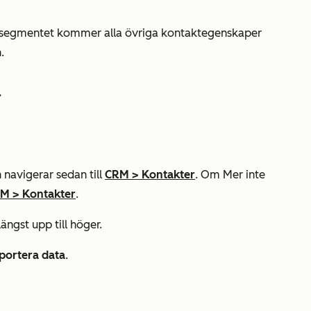
gssegmentet kommer alla övriga kontaktegenskaper
.
r
 navigerar sedan till
CRM
>
Kontakter
. Om
Mer
inte
RM
>
Kontakter
.
ängst upp till höger.
portera data
.