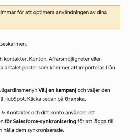
 timmar för att optimera användningen av dina
lseskärmen
.
h kontakter
,
Konton
,
Affärsmöjligheter
eller
ka antalet poster som kommer att importeras från
rullgardinsmenyn
Välj en kampanj
och väljer den
ll HubSpot. Klicka sedan på
Granska
.
 & Kontakter och
ditt konto använder ett
en
för Salesforce-synkronisering
för att lägga till
ch hålla dem synkroniserade.