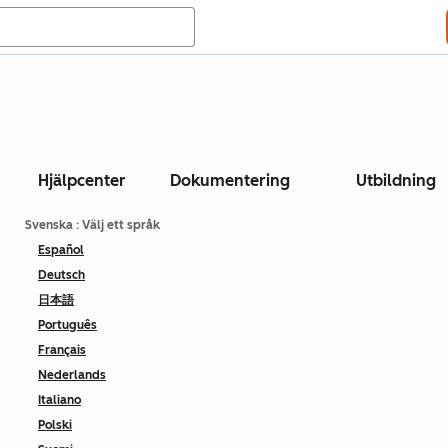
Hjälpcenter
Dokumentering
Utbildning
Svenska
: Välj ett språk
Español
Deutsch
日本語
Português
Français
Nederlands
Italiano
Polski