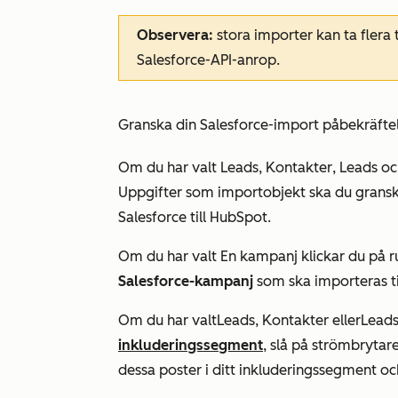
Observera:
stora importer kan ta flera
Salesforce-API-anrop.
Granska din Salesforce-import på
bekräfte
Om du har valt
Leads, Kontakter
,
Leads oc
Uppgifter som
importobjekt ska du grans
Salesforce till HubSpot.
Om du har valt
En kampanj
klickar du på 
Salesforce-kampanj
som ska importeras ti
Om du har valt
Leads, Kontakter
eller
Leads
inkluderingssegment
, slå på strömbrytar
dessa poster i ditt inkluderingssegment o