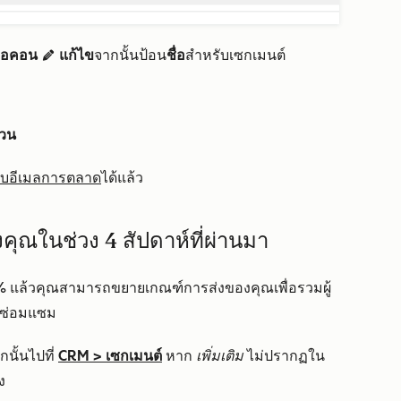
ไอคอน
แก้ไข
จากนั้นป้อน
ชื่อ
สำหรับเซกเมนต์
edit
่วน
ำหรับอีเมลการตลาด
ได้แล้ว
องคุณในช่วง 4 สัปดาห์ที่ผ่านมา
% แล้วคุณสามารถขยายเกณฑ์การส่งของคุณเพื่อรวมผู้
ารซ่อมแซม
นั้นไปที่
CRM
>
เซกเมนต์
หาก
เพิ่มเติม
ไม่ปรากฏใน
ง