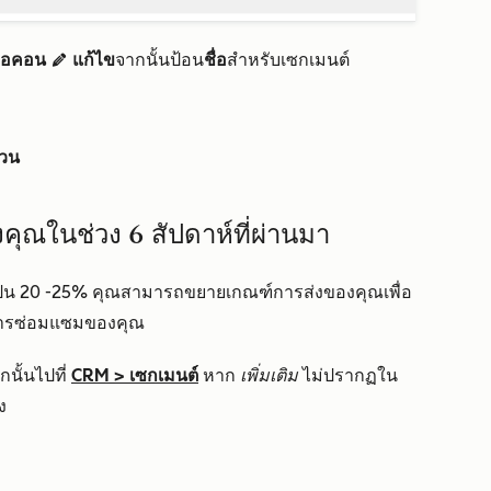
ไอคอน
แก้ไข
จากนั้นป้อน
ชื่อ
สำหรับเซกเมนต์
edit
่วน
องคุณในช่วง 6 สัปดาห์ที่ผ่านมา
นเป็น 20 -25% คุณสามารถขยายเกณฑ์การส่งของคุณเพื่อ
ผนการซ่อมแซมของคุณ
นั้นไปที่
CRM
>
เซกเมนต์
หาก
เพิ่มเติม
ไม่ปรากฏใน
ง