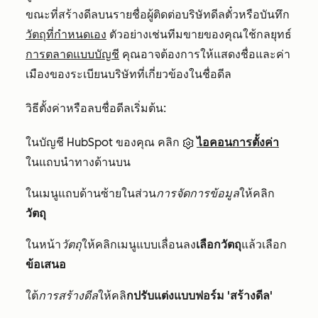
ขณะที่สร้างดีลบนรายชื่อผู้ติดต่อบริษัทดีลตั๋วหรือบันทึก
วัตถุที่กำหนดเอง
ตัวอย่างเช่นทีมขายของคุณใช้กลยุทธ์
การตลาดแบบบัญชี
คุณอาจต้องการให้แสดงชื่อและค่า
เมืองของระเบียนบริษัทที่เกี่ยวข้องในชื่อดีล
วิธีตั้งค่าหรือลบชื่อดีลเริ่มต้น:
ในบัญชี HubSpot ของคุณ คลิก
ไอคอนการตั้งค่า
ในแถบนำทางด้านบน
ในเมนูแถบด้านซ้ายในส่วน
การจัดการข้อมูล
ให้คลิก
วัตถุ
ในหน้า
วัตถุ
ให้คลิกเมนูแบบเลื่อนลง
เลือกวัตถุ
แล้วเลือก
ข้อเสนอ
ใต้
การสร้างดีล
ให้คลิ
กปรับแต่งแบบฟอร์ม 'สร้างดีล'