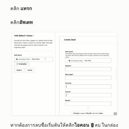
คลิก
แทรก
คลิก
อัพเดท
หากต้องการลบชื่อเริ่มต้นให้คลิก
ไอคอน
ลบ ในกล่อง
delete