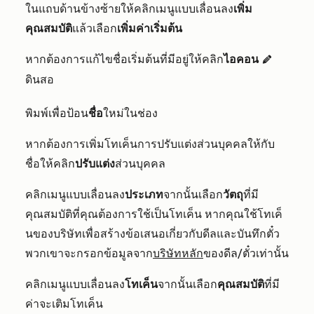
ในแถบด้านข้างซ้ายให้คลิกเมนูแบบเลื่อนลง
เพิ่ม
คุณสมบัติ
แล้วเลือก
เพิ่มค่าเริ่มต้น
หากต้องการแก้ไขชื่อเริ่มต้นที่มีอยู่ให้คลิก
ไอคอน
edit
ดินสอ
พิมพ์เพื่อป้อน
ชื่อ
ใหม่ในช่อง
หากต้องการเพิ่มโทเค็นการปรับแต่งส่วนบุคคลให้กับ
ชื่อให้คลิก
ปรับแต่ง
ส่วนบุคคล
คลิกเมนูแบบเลื่อนลง
ประเภท
จากนั้นเลือก
วัตถุ
ที่มี
คุณสมบัติที่คุณต้องการใช้เป็นโทเค็น หากคุณใช้โทเค็
นของบริษัทเพื่อสร้างข้อเสนอเกี่ยวกับดีลและบันทึกตั๋ว
พวกเขาจะกรอกข้อมูลจาก
บริษัทหลัก
ของดีล/ตั๋วเท่านั้น
คลิกเมนูแบบเลื่อนลง
โทเค็น
จากนั้นเลือก
คุณสมบัติ
ที่มี
ค่าจะเติมโทเค็น