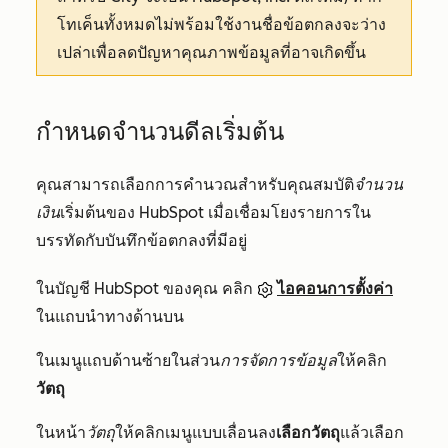
โทเค็นทั้งหมดไม่พร้อมใช้งานชื่อข้อตกลงจะว่าง
เปล่าเพื่อลดปัญหาคุณภาพข้อมูลที่อาจเกิดขึ้น
กำหนดจำนวนดีลเริ่มต้น
คุณสามารถเลือกการคำนวณสำหรับคุณสมบัติ
จำนวน
เงิน
เริ่มต้นของ HubSpot เมื่อเชื่อมโยงรายการใน
บรรทัดกับบันทึกข้อตกลงที่มีอยู่
ในบัญชี HubSpot ของคุณ คลิก
ไอคอนการตั้งค่า
ในแถบนำทางด้านบน
ในเมนูแถบด้านซ้ายในส่วน
การจัดการข้อมูล
ให้คลิก
วัตถุ
ในหน้า
วัตถุ
ให้คลิกเมนูแบบเลื่อนลง
เลือกวัตถุ
แล้วเลือก