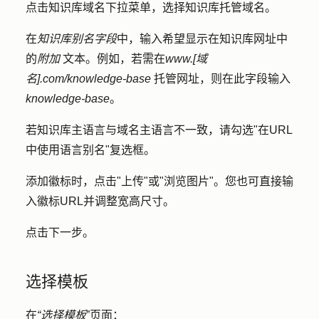
点击
知识库域名
下拉菜单，选择知识库
托管域名
。
在
知识库别名字段
中，输入希望显示在知识库网址中
的
附加
文本
。例如，若需在
www.[域
名].com/knowledge-base
托管网址，则在此字段输入
knowledge-base
。
若知识库主语言与域名主语言不一致，请勾选"
在URL
中使用语言别名
"复选框。
添加徽标时，点击
"上传
"或"
浏览图片
"。您也可直接输
入徽标URL并调整宽高尺寸。
点击
下一步
。
选择模板
在
“选择模板
”页面：