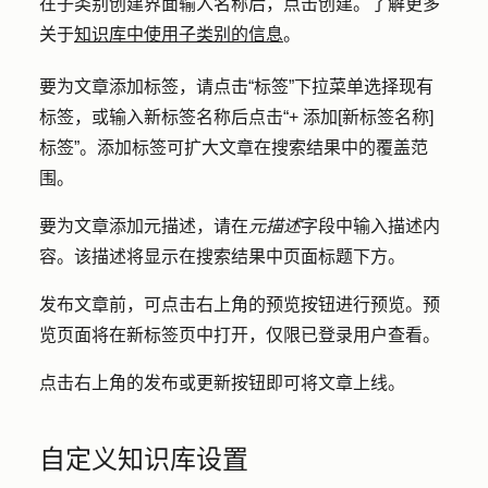
在子类别创建界面
输入名称
后，
点击创建
。了解更多
关于
知识库中使用子类别的信息
。
要为文章添加标签，请点击
“标签”
下拉菜单选择
现有
标签
，或输入新标签名称后点击
“+ 添加[新标签名称]
标签”
。添加标签可扩大文章在搜索结果中的覆盖范
围。
要为文章添加元描述，请在
元描述
字段中输入
描述内
容
。该描述将显示在搜索结果中页面标题下方。
发布文章前，可点击右上角的
预览按钮
进行预览。预
览页面将在新标签页中打开，仅限已登录用户查看。
点击右上角的
发布或
更新按钮即可
将文章上线。
自定义知识库设置