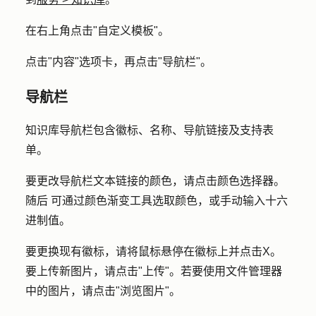
在右上角点击"
自定义模板
"。
点击"
内容
"选项卡，再点击"
导航栏"
。
导航栏
知识库导航栏包含徽标、名称、导航链接及支持表
单。
要更改导航栏文本链接的颜色，请点击
颜色选择器。
随后
可通过
颜色渐变
工具选取颜色，或手动输入
十六
进制值
。
要更换现有徽标，请将鼠标悬停在
徽标上
并
点击X
。
要上传新图片，请点击
"上传"
。若要使用文件管理器
中的图片，请点击"
浏览图片
"。