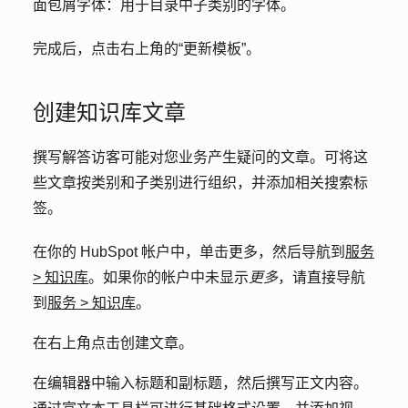
面包屑字体
：用于目录中子类别的字体。
完成后，点击右上角的
“更新模板
”。
创建知识库文章
撰写解答访客可能对您业务产生疑问的文章。可将这
些文章按类别和子类别进行组织，并添加相关搜索标
签。
在你的 HubSpot 帐户中，单击
更多
，然后导航到
服务
>
知识库
。如果你的帐户中未显示
更多
，请直接导航
到
服务
>
知识库
。
在右上角点击
创建文章
。
在编辑器中输入
标题
和
副标题
，然后撰写正文内容。