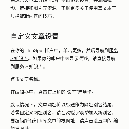
通过富文本工具栏可进行基础格式设置，并添加视
频、链接和图片等资源。了解更多关于
使用富文本工
具栏编辑内容的技巧
。
自定义文章设置
在你的 HubSpot 帐户中，单击
更多
，然后导航到
服务
>
知识库
。如果你的帐户中未显示
更多
，请直接导航
到
服务
>
知识库
。
点击文章
名称
。
在编辑器中，点击右上角的
“设置
”选项卡。
默认情况下，文章网址将以标题作为网址别名结尾。
若需自定义网址别名，
请在
网址字段中
输入新
别名
。
要编辑所有知识库文章的根网址，请点击
设置中的"编
辑根网址"
。