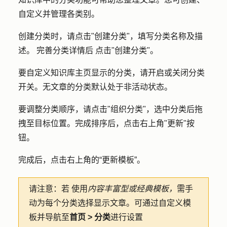
自定义并管理各类别。
创建分类时，请点击
"创建分类"，
填写
分类名称
及
描
述。
完善分类
详情后
点击"
创建分类
"
。
要自定义知识库主页显示的分类，请开启或关闭
分类
开关。无文章的分类默认处于非活动状态。
要调整分类顺序，请点击
"组织分类
"，选中
分类
后拖
拽至目标位置。完成排序后，点击右上角
"更新
"按
钮。
完成后，点击右上角的
“更新模板
”。
请注意：若
使用
内容丰富型或
经典模板，
需手
动为每个分类选择显示文章。可通过自定义模
板并导航至
首页 > 分类
进行设置