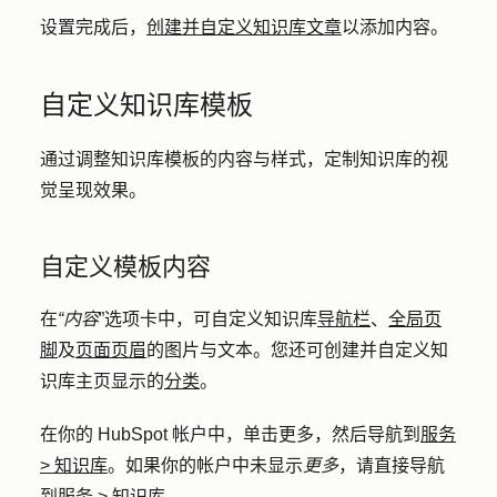
设置完成后，
创建并自定义知识库文章
以添加内容。
自定义知识库模板
通过调整知识库模板的内容与样式，定制知识库的视
觉呈现效果。
自定义模板内容
在
“内容
”选项卡中，可自定义知识库
导航栏
、
全局页
脚
及
页面页眉
的图片与文本。您还可创建并自定义知
识库主页显示的
分类
。
在你的 HubSpot 帐户中，单击
更多
，然后导航到
服务
>
知识库
。如果你的帐户中未显示
更多
，请直接导航
到
服务
>
知识库
。