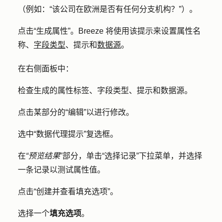
（例如：“该公司在欧洲是否有任何分支机构？
”）
。
点击
“生成属性”
。Breeze 将使用该提示来设置属性名
称、
字段类型
、提示和
数据源
。
在右侧面板中：
检查生成的属性标签、字段类型、提示和数据源。
点击某部分的
“编辑
”以进行修改。
选中
“数据代理提示
”复选框。
在
“预览结果
”部分，单击
“选择记录
”下拉菜单，并选择
一条
记录
以测试属性值。
点击
“创建并查看填充选项
”。
选择一个
填充选项
。