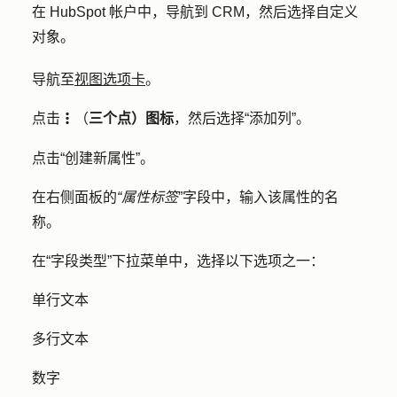
在 HubSpot 帐户中，导航到
CRM
，然后选择
自定义
对象
。
导航至
视图选项卡
。
点击
（
三个点）图标
，然后选择
“添加列
”。
verticalMenu
点击
“创建新属性
”。
在右侧面板的
“属性标签
”字段中，输入该属性的
名
称
。
在
“字段类型
”下拉菜单中，选择以下选项之一：
单行文本
多行文本
数字