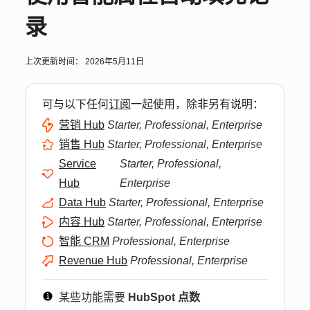
录
上次更新时间：
2026年5月11日
可与以下任何
订阅
一起使用，除非另有说明：
营销 Hub
Starter, Professional, Enterprise
销售 Hub
Starter, Professional, Enterprise
Service
Starter, Professional,
Hub
Enterprise
Data Hub
Starter, Professional, Enterprise
内容 Hub
Starter, Professional, Enterprise
智能 CRM
Professional, Enterprise
Revenue Hub
Professional, Enterprise
某些功能需要
HubSpot 点数