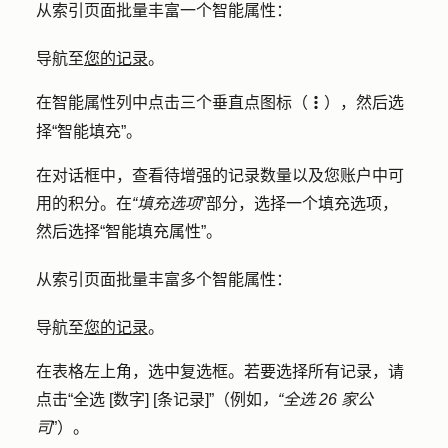
从索引页面批量丰富一个智能属性：
导航至
您的记录
。
在智能属性列中点击
三个垂直点图标
（
），然后选
verticalMenuIcon
择
“智能填充”
。
在对话框中，查看待增强的记录数量以及您账户中可
用的积分。在
“填充选项
”部分，选择一个
填充选项
，
然后选择
“智能填充属性”
。
从索引页面批量丰富多个智能属性：
导航至
您的记录
。
在表格左上角，选中
复选框
。若要选择所有记录，请
点击
“全选 [数字] [条记录]”
（例如
，“全选 26 家公
司
”）。