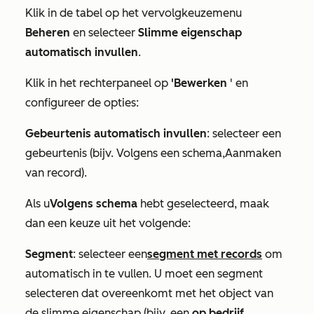
Klik in de tabel op het vervolgkeuzemenu
Beheren
en selecteer
Slimme eigenschap
automatisch invullen
.
Klik in het rechterpaneel op
'Bewerken
' en
configureer de opties:
Gebeurtenis automatisch invullen
: selecteer een
gebeurtenis (bijv.
Volgens een schema
,
Aanmaken
van record
).
Als u
Volgens schema
hebt geselecteerd, maak
dan een keuze uit het volgende:
Segment
: selecteer een
segment met records
om
automatisch in te vullen. U moet een segment
selecteren dat overeenkomt met het object van
de slimme eigenschap (bijv. een
op bedrijf