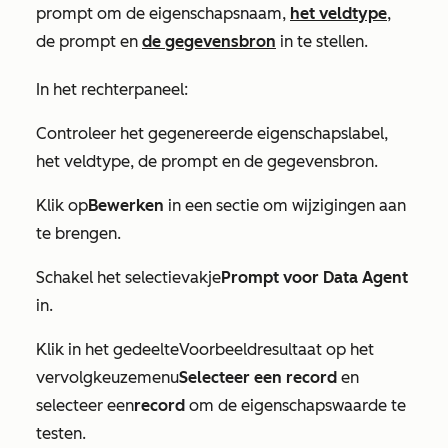
prompt om de eigenschapsnaam,
het veldtype
,
de prompt en
de gegevensbron
in te stellen.
In het rechterpaneel:
Controleer het gegenereerde eigenschapslabel,
het veldtype, de prompt en de gegevensbron.
Klik op
Bewerken
in een sectie om wijzigingen aan
te brengen.
Schakel het selectievakje
Prompt voor Data Agent
in.
Klik in het gedeelte
Voorbeeldresultaat
op het
vervolgkeuzemenu
Selecteer een record
en
selecteer een
record
om de eigenschapswaarde te
testen.