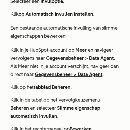
Selecteer een
invuloptie
.
Klik
op Automatisch invullen instellen
.
Een bestaande automatische invulling van slimme
eigenschappen bewerken:
Klik in je HubSpot-account op
Meer
en navigeer
vervolgens naar
Gegevensbeheer
>
Data Agent
.
Als
Meer
niet in je account verschijnt, navigeer dan
direct naar
Gegevensbeheer
>
Data Agent
.
Klik op het
tabblad Beheren
.
Klik in de tabel op het vervolgkeuzemenu
Beheren
en selecteer
Slimme eigenschap
automatisch invullen
.
Klik in het rechterpaneel op
Bewerken