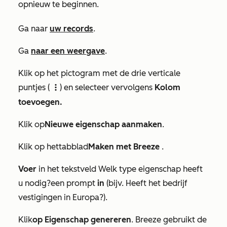
opnieuw te beginnen.
Ga naar
uw records
.
Ga
naar een weergave
.
Klik op het pictogram met de drie verticale
puntjes (
) en selecteer vervolgens
Kolom
verticalMenu
toevoegen
.
Klik op
Nieuwe eigenschap aanmaken
.
Klik op het
tabblad
Maken met Breeze
.
Voer
in het tekstveld
Welk type eigenschap heeft
u nodig?
een prompt
in
(bijv. Heeft het bedrijf
vestigingen in Europa?
)
.
Klik
op Eigenschap genereren
. Breeze gebruikt de