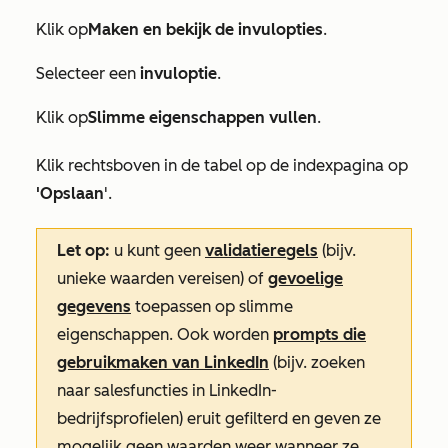
Klik op
Maken en bekijk de invulopties
.
Selecteer een
invuloptie
.
Klik op
Slimme eigenschappen vullen
.
Klik rechtsboven in de tabel op de indexpagina op
'Opslaan
'.
Let op:
u kunt geen
validatieregels
(bijv.
unieke waarden vereisen) of
gevoelige
gegevens
toepassen op slimme
eigenschappen. Ook worden
prompts die
gebruikmaken van LinkedIn
(bijv. zoeken
naar salesfuncties in LinkedIn-
bedrijfsprofielen) eruit gefilterd en geven ze
mogelijk geen waarden weer wanneer ze