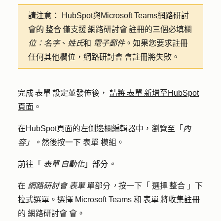
請注意：
HubSpot與Microsoft Teams網路研討
會的 整合 僅支援 網路研討會 註冊的三個必填欄
位：名字
、
姓氏
和
電子郵件
。如果您要求註冊
任何其他欄位，網路研討會 會註冊將失敗。
完成 表單 設定並發佈後，
請將 表單 新增至HubSpot
頁面
。
在HubSpot頁面的左側邊欄編輯器中，瀏覽至「
內
容」。
然後按一下
表單
模組。
前往「
表單 自動化
」部分
。
在
網路研討會 表單
單部分
，
按一下「
選擇 整合
」下
拉式選單。選擇
Microsoft Teams
和 表單 將收集註冊
的
網路研討會
會。