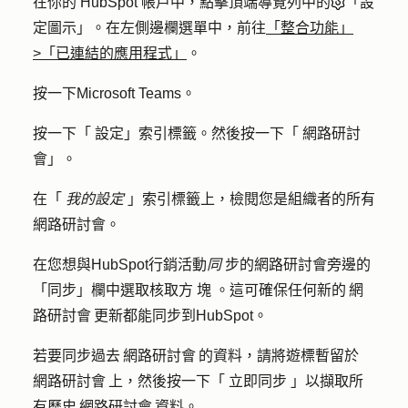
在你的 HubSpot 帳戶中，點擊頂端導覽列中的
「設
定圖示」。在左側邊欄選單中，前往
「整合功能」
>「已連結的應用程式」
。
按一下
Microsoft Teams
。
按一下「
設定
」索引標籤。然後按一下「
網路研討
會
」。
在「
我的設定
」索引標籤上，檢閱您是組織者的所有
網路研討會。
在您想與HubSpot行銷活動
同
步的網路研討會旁邊的
「同步」欄中選取核取方
塊
。這可確保任何新的 網
路研討會 更新都能同步到HubSpot。
若要同步過去 網路研討會 的資料，請將遊標暫留於
網路研討會 上，然後按一下「
立即同步
」以擷取所
有歷史 網路研討會 資料。