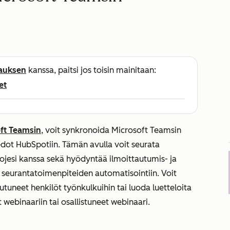
lauksen
kanssa, paitsi jos toisin mainitaan:
et
oft Teamsin
, voit synkronoida Microsoft Teamsin
iedot HubSpotiin. Tämän avulla voit seurata
jesi kanssa sekä hyödyntää ilmoittautumis- ja
a seurantatoimenpiteiden automatisointiin. Voit
utuneet henkilöt työnkulkuihin tai luoda luetteloita
 webinaariin tai osallistuneet webinaari.