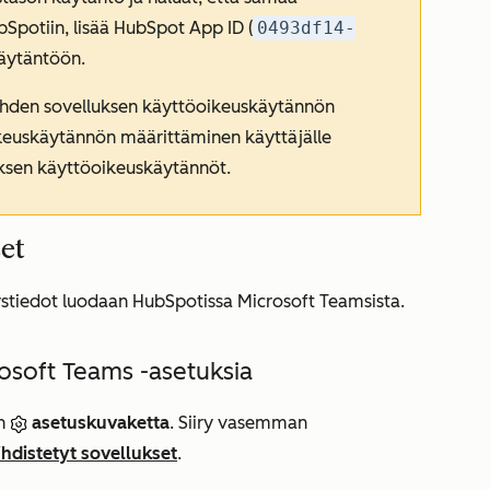
Spotiin, lisää HubSpot App ID (
0493df14-
käytäntöön.
n yhden sovelluksen käyttöoikeuskäytännön
ikeuskäytännön määrittäminen käyttäjälle
ksen käyttöoikeuskäytännöt.
et
eystiedot luodaan HubSpotissa Microsoft Teamsista.
rosoft Teams -asetuksia
in
asetuskuvaketta
. Siiry vasemman
hdistetyt sovellukset
.