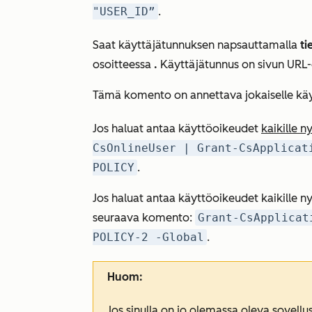
"USER_ID”
.
Saat käyttäjätunnuksen napsauttamalla
ti
osoitteessa
.
Käyttäjätunnus on sivun URL-
Tämä komento on annettava jokaiselle käyt
Jos haluat antaa käyttöoikeudet
kaikille ny
CsOnlineUser | Grant-CsApplicat
POLICY
.
Jos haluat antaa käyttöoikeudet kaikille nykyi
seuraava komento:
Grant-CsApplicat
POLICY-2 -Global
.
Huom:
Jos sinulla on jo olemassa oleva sovell