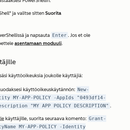
stääksesi PowerShellin.
ell" ja valitse sitten
Suorita
erShellissä ja napsauta
Enter
. Jos et ole
pettele
asentamaan moduuli
.
äjille
si käyttöoikeuksia joukolle käyttäjiä:
 luodaksesi käyttöoikeuskäytännön:
New-
tity MY-APP-POLICY -AppIds "0493df14-
escription "MY APP POLICY DESCRIPTION"
.
lle
käyttäjille, suorita seuraava komento:
Grant-
cyName MY-APP-POLICY -Identity