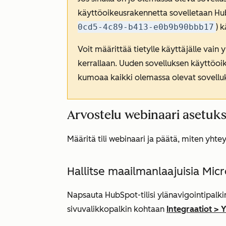
käyttöoikeusrakennetta sovelletaan Hub
0cd5-4c89-b413-e0b9b90bbb17
) 
Voit määrittää tietylle käyttäjälle vai
kerrallaan. Uuden sovelluksen käyttöo
kumoaa kaikki olemassa olevat sovellu
Arvostelu webinaari asetuks
Määritä tili webinaari ja päätä, miten yht
Hallitse maailmanlaajuisia Mic
Napsauta HubSpot-tilisi ylänavigointipalk
sivuvalikkopalkin kohtaan
Integraatiot
>
Y