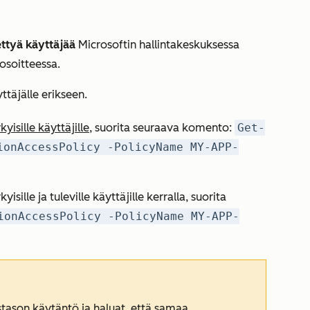
ettyä käyttäjää
Microsoftin hallintakeskuksessa
osoitteessa.
täjälle erikseen.
kyisille käyttäjille
, suorita seuraava komento:
Get-
ionAccessPolicy -PolicyName MY-APP-
sille ja tuleville käyttäjille kerralla, suorita
ionAccessPolicy -PolicyName MY-APP-
ustason käytäntö ja haluat, että samaa