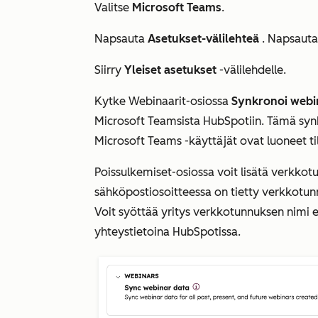
Valitse
Microsoft Teams
.
Napsauta
Asetukset-välilehteä
. Napsauta
Siirry
Yleiset asetukset
-välilehdelle.
Kytke
Webinaarit-osiossa
Synkronoi webi
Microsoft Teamsista HubSpotiin. Tämä synk
Microsoft Teams -käyttäjät ovat luoneet til
Poissulkemiset-osiossa
voit lisätä verkkotu
sähköpostiosoitteessa on tietty verkkotun
Voit syöttää yritys verkkotunnuksen nimi 
yhteystietoina HubSpotissa.