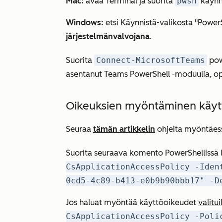
Mac:
avaa Terminal ja suorita
pwsh
käynni
Windows:
etsi Käynnistä-valikosta "PowerSh
järjestelmänvalvojana
.
Suorita
Connect-MicrosoftTeams
pow
asentanut Teams PowerShell -moduulia, o
Oikeuksien myöntäminen käytt
Seuraa
tämän artikkelin
ohjeita myöntäessä
Suorita seuraava komento PowerShellissä
CsApplicationAccessPolicy -Iden
0cd5-4c89-b413-e0b9b90bbb17" -D
Jos haluat myöntää käyttöoikeudet
valitui
CsApplicationAccessPolicy -Poli