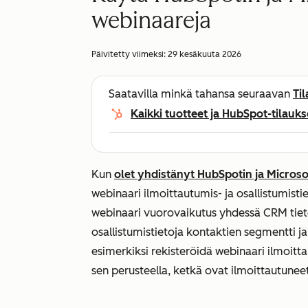
webinaareja
Päivitetty viimeksi:
29 kesäkuuta 2026
Saatavilla minkä tahansa seuraavan
Ti
Kaikki tuotteet ja HubSpot-tilauks
Kun
olet yhdistänyt HubSpotin ja Micros
webinaari ilmoittautumis- ja osallistumist
webinaari vuorovaikutus yhdessä CRM tieto
osallistumistietoja kontaktien segmentti j
esimerkiksi rekisteröidä webinaari ilmoitta
sen perusteella, ketkä ovat ilmoittautuneet