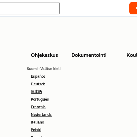
Ohjekeskus
Dokumentointi
Kou
Suomi
: Valitse kieli
Español
Deutsch
日本語
Português
Français
Nederlands
Italiano
Polski