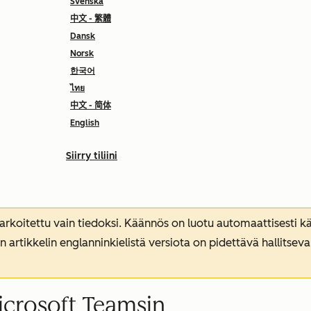
Svenska
中文 - 繁體
Dansk
Norsk
한국어
ไทย
中文 - 简体
English
Siirry tiliini
koitettu vain tiedoksi. Käännös on luotu automaattisesti kää
n artikkelin englanninkielistä versiota on pidettävä hallitsev
icrosoft Teamsin