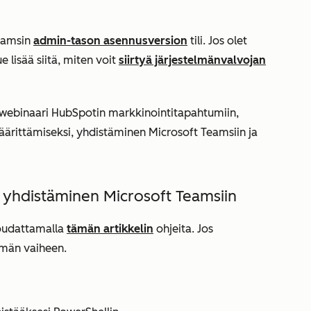
Teamsin
admin-tason asennusversion
tili. Jos olet
 lisää siitä, miten voit
siirtyä järjestelmänvalvojan
 webinaari HubSpotin markkinointitapahtumiin,
äärittämiseksi, yhdistäminen Microsoft Teamsiin ja
 yhdistäminen Microsoft Teamsiin
noudattamalla
tämän artikkelin
ohjeita. Jos
tämän vaiheen.