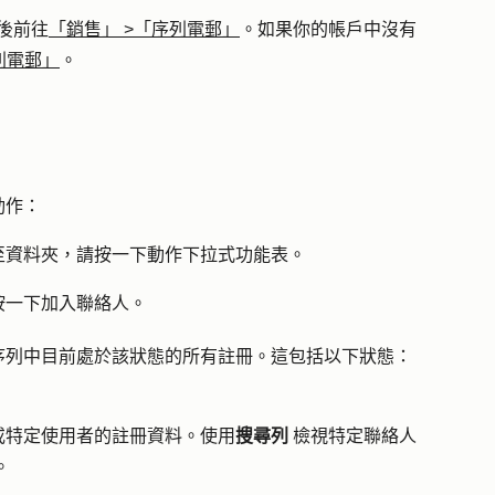
後前往
「銷售」
>
「序列電郵」
。如果你的帳戶中沒有
列電郵」
。
動作：
至資料夾，請按一下
動作
下拉式功能表。
按一下加入
聯絡人
。
序列中目前處於該狀態的所有註冊。這包括以下狀態：
或特定使用者的註冊資料。使用
搜尋列
檢視特定聯絡人
。