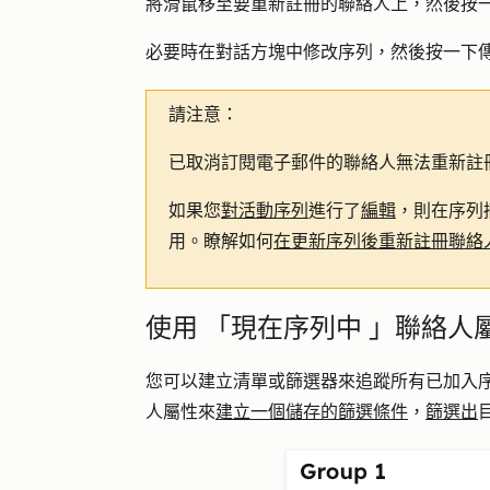
將滑鼠移至要重新註冊的聯絡人上，然後按
必要時在對話方塊中修改序列，然後按一下
請注意：
已取消訂閱電子郵件的聯絡人無法重新註
如果您
對活動序列
進行了
編輯
，則在序列
用。瞭解如何
在更新序列後重新註冊聯絡
使用 「現在序列中 」聯絡人
您可以建立清單或篩選器來追蹤所有已加入
人屬性來
建立一個儲存的篩選條件
，
篩選出