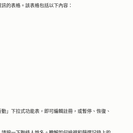
資訊的表格。該表格包括以下內容：
。
行動
」下拉式功能表，即可編輯註冊，或暫停、恢復、
，請按一下聯絡人
姓名
。瞭解如何
檢視和篩選記錄上的