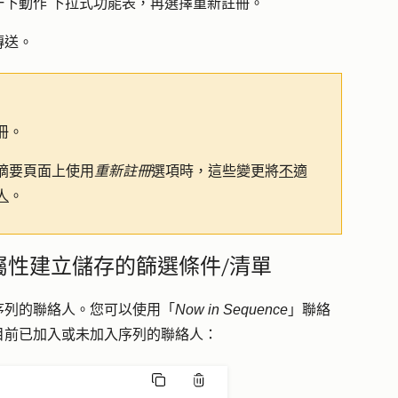
一下
動作
下拉式功能表，再選擇
重新註冊
。
傳送
。
冊。
摘要頁面上使用
重新註冊
選項時，這些變更將
不
適
人
。
屬性建立儲存的篩選條件/清單
序列的聯絡人。您可以使用「
Now in Sequence
」聯絡
目前已加入或未加入序列的聯絡人：