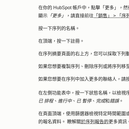
在你的 HubSpot 帳戶中，點擊
「更多」
，然
顯示
「更多」
，請直接前往
「銷售」
>
「序
按一下序列的
名稱
。
在頂端，按一下註
冊
。
在序列摘要頁面的右上方，您可以採取下列
如果您想要複製序列、刪除序列或將序列移
如果您想要在序列中加入更多的聯絡人，請
在左側功能表中，按一下
狀態名稱
，以檢視
已
排程
、
進行中
、
已
暫停
、
完成
和
錯誤
。
在頁面頂端，使用
篩選器
檢視特定時間範圍
的報名資料。
瞭解關
於序列報告的
更多資訊