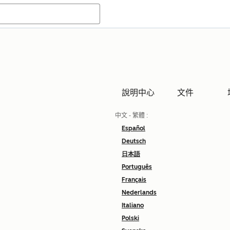
說明中心
文件
中文 - 繁體
:
Español
Deutsch
日本語
Português
Français
Nederlands
Italiano
Polski