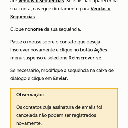
até
Vendas
>
Sequências
. Se
Mais
não aparecer na
sua conta, navegue diretamente para
Vendas
>
Sequências
.
Clique no
nome
da sua sequência.
Passe o mouse sobre o contato que deseja
inscrever novamente e clique no botão
Ações
menu suspenso e selecione
Reinscrever-se
.
Se necessário, modifique a sequência na caixa de
diálogo e clique em
Enviar
.
Observação:
Os contatos cuja assinatura de emails foi
cancelada não podem ser registrados
novamente.