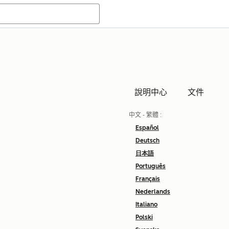
說明中心
文件
中文 - 繁體
:
Español
Deutsch
日本語
Português
Français
Nederlands
Italiano
Polski