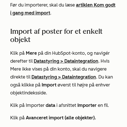
Før du importerer, skal du læse
artiklen Kom godt
i gang med import
.
Import af poster for et enkelt
objekt
Klik på
Mere
på din HubSpot-konto, og navigér
derefter til
Datastyring
>
Dataintegration
. Hvis
Mere
ikke vises på din konto, skal du navigere
direkte til
Datastyring
>
Dataintegration
. Du kan
også klikke på
Import
øverst til højre på enhver
objektindeksside.
Klik på
Importer
data
i afsnittet
Importer
en fil.
Klik på
Avanceret import (alle objekter).