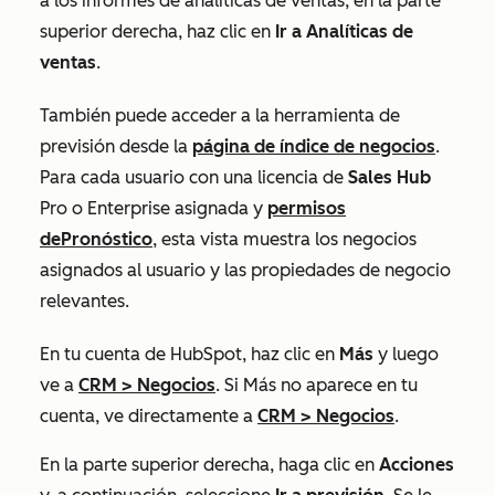
a los informes de analíticas de ventas, en la parte
superior derecha, haz clic en
Ir a Analíticas de
ventas
.
También puede acceder a la herramienta de
previsión desde la
página de índice de negocios
.
Para cada usuario con una licencia de
Sales Hub
Pro
o
Enterprise
asignada y
permisos
de
Pronóstico
, esta vista muestra los negocios
asignados al usuario y las propiedades de negocio
relevantes.
En tu cuenta de HubSpot, haz clic en
Más
y luego
ve a
CRM
>
Negocios
. Si
Más
no aparece en tu
cuenta, ve directamente a
CRM
>
Negocios
.
En la parte superior derecha, haga clic en
Acciones