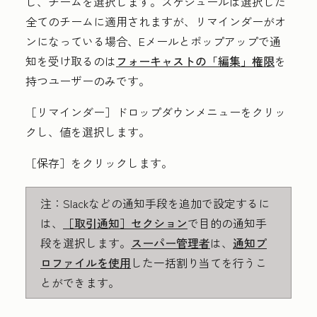
し、
チーム
を選択します。スケジュールは選択した
全てのチームに適用されますが、リマインダーがオ
ンになっている場合、Eメールとポップアップで通
知を受け取るのは
フォーキャストの「編集」
権限
を
持つユーザーのみです。
［リマインダー］
ドロップダウンメニューをクリッ
クし、値を選択します。
［保存］
をクリックします。
注：
Slackなどの通知手段を追加で設定するに
は、
［取引通知］
セクション
で目的の通知手
段を選択します。
スーパー管理者
は、
通知プ
ロファイルを使用
した一括割り当てを行うこ
とができます。