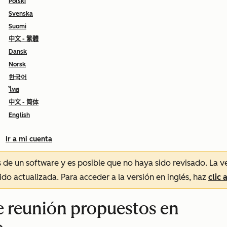
Polski
Svenska
Suomi
中文 - 繁體
Dansk
Norsk
한국어
ไทย
中文 - 简体
English
Ir a mi cuenta
és de un software y es posible que no haya sido revisado.
La v
sido actualizada. Para acceder a la versión en inglés, haz
clic 
de reunión propuestos en