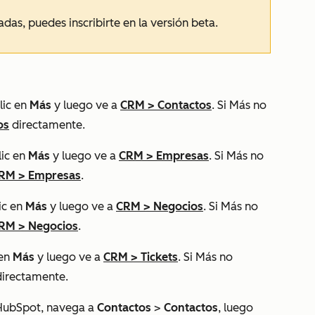
das, puedes inscribirte en la versión beta.
lic en
Más
y luego ve a
CRM
>
Contactos
. Si
Más
no
os
directamente.
lic en
Más
y luego ve a
CRM
>
Empresas
. Si
Más
no
RM
>
Empresas
.
ic en
Más
y luego ve a
CRM
>
Negocios
. Si
Más
no
RM
>
Negocios
.
 en
Más
y luego ve a
CRM
>
Tickets
. Si
Más
no
irectamente.
 HubSpot, navega a
Contactos
>
Contactos
, luego