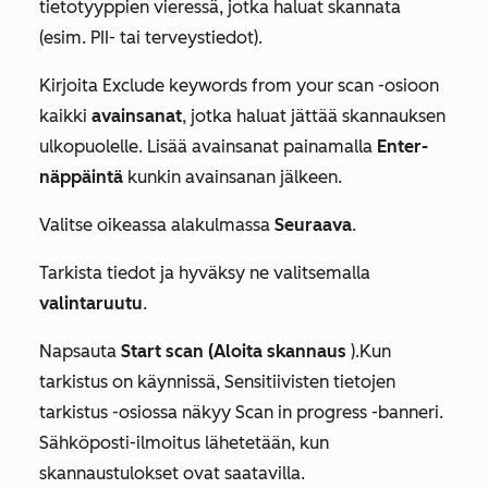
tietotyyppien vieressä, jotka haluat skannata
(esim.
PII-
tai
terveystiedot
)
.
Kirjoita
Exclude keywords from your scan
-osioon
kaikki
avainsanat
, jotka haluat jättää skannauksen
ulkopuolelle. Lisää avainsanat painamalla
Enter-
näppäintä
kunkin avainsanan jälkeen.
Valitse oikeassa alakulmassa
Seuraava
.
Tarkista tiedot ja hyväksy ne valitsemalla
valintaruutu
.
Napsauta
Start scan (Aloita skannaus
).
Kun
tarkistus on käynnissä,
Sensitiivisten tietojen
tarkistus
-osiossa
näkyy
Scan in progress -banneri
.
Sähköposti-ilmoitus lähetetään, kun
skannaustulokset ovat saatavilla.