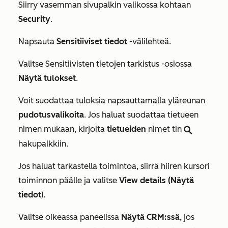
Siirry vasemman sivupalkin valikossa kohtaan
Security
.
Napsauta
Sensitiiviset tiedot
-välilehteä.
Valitse
Sensitiivisten tietojen tarkistus
-osiossa
Näytä tulokset
.
Voit suodattaa tuloksia napsauttamalla yläreunan
pudotusvalikoita
. Jos haluat suodattaa tietueen
nimen mukaan, kirjoita
tietueiden
nimet tin
searchIcon
hakupalkkiin.
Jos haluat tarkastella toimintoa, siirrä hiiren kursori
toiminnon päälle ja valitse
View details (Näytä
tiedot
).
Valitse oikeassa paneelissa
Näytä CRM:ssä
, jos