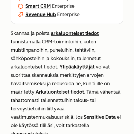
Smart CRM
Enterprise
Revenue Hub
Enterprise
Skannaa ja poista
arkaluonteiset tiedot
tunnistamalla CRM-toimintoihin, kuten
muistiinpanoihin, puheluihin, tehtäviin,
sähköposteihin ja kokouksiin, tallennetut
arkaluonteiset tiedot.
Ylipääkäyttäjät
voivat
suorittaa skannauksia merkittyjen arvojen
havaitsemiseksi ja redusoida ne, kun
tilille on
määritetty
Arkaluonteiset tiedot
. Tämä vähentää
tahattomasti tallennettuihin talous- tai
terveystietoihin liittyvää
vaatimustenmukaisuusriskiä. Jos
Sensitive Data
ei
ole käytössä tililläsi, voit tarkastella
skannaustuloksia.