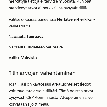
merkittyjä tietoja ei tarvitse muokata. Kun olet
merkinnyt arvot ei-herkiksi, ne pysyvät tilillä.
Valitse oikeassa paneelissa
Merkitse ei-herkiksi
-
valintaruutu.
Napsauta
Seuraava.
Napsauta
uudelleen Seuraava
.
Valitse
Vahvista
.
Tilin arvojen vähentäminen
Jos tililläsi on käytössäsi
Arkaluonteiset tiedot
,
voit muokata arvoja tililtäsi. Tämä poistaa arvot
pysyvästi CRM-toiminnoista. Alkuperäinen arvo
korvataan sijoittimella.