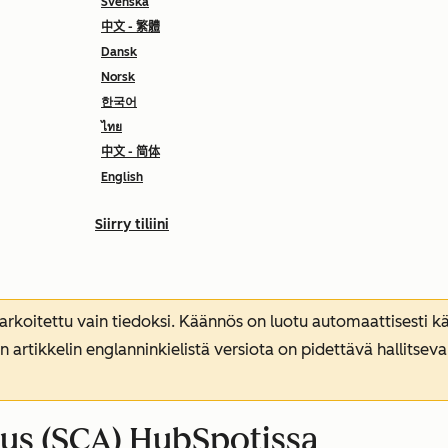
Svenska
中文 - 繁體
Dansk
Norsk
한국어
ไทย
中文 - 简体
English
Siirry tiliini
koitettu vain tiedoksi. Käännös on luotu automaattisesti kää
n artikkelin englanninkielistä versiota on pidettävä hallitsev
us (SCA) HubSpotissa