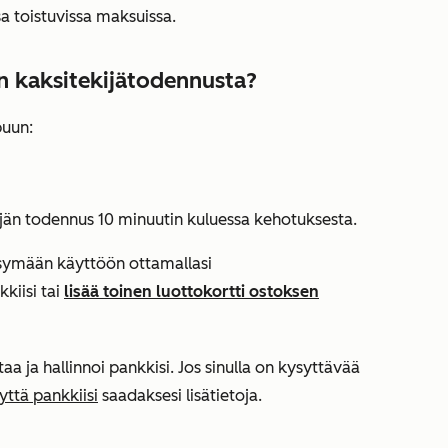
ssa toistuvissa maksuissa.
n kaksitekijätodennusta?
puun:
ijän todennus 10 minuutin kuluessa kehotuksesta.
ksymään käyttöön ottamallasi
kiisi tai
lisää toinen luottokortti ostoksen
ja hallinnoi pankkisi. Jos sinulla on kysyttävää
yttä pankkiisi
saadaksesi lisätietoja.