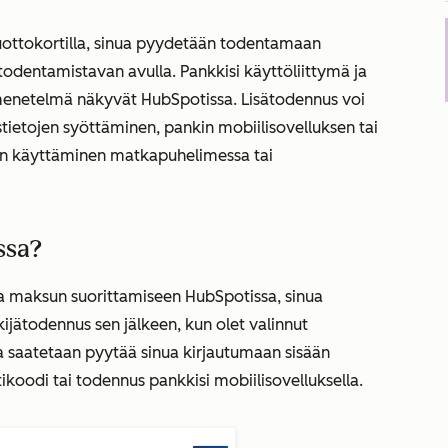
uottokortilla, sinua pyydetään todentamaan
dentamistavan avulla. Pankkisi käyttöliittymä ja
menetelmä näkyvät HubSpotissa. Lisätodennus voi
stietojen syöttäminen, pankin mobiilisovelluksen tai
n käyttäminen matkapuhelimessa tai
ssa?
ia maksun suorittamiseen HubSpotissa, sinua
ijätodennus sen jälkeen, kun olet valinnut
a saatetaan pyytää sinua kirjautumaan sisään
ikoodi tai todennus pankkisi mobiilisovelluksella.