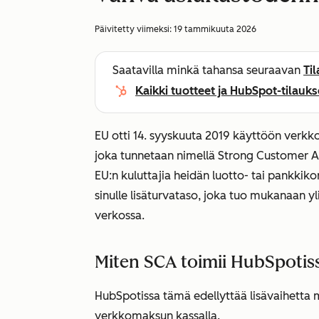
Päivitetty viimeksi:
19 tammikuuta 2026
Saatavilla minkä tahansa seuraavan
Ti
Kaikki tuotteet ja HubSpot-tilauks
EU otti 14. syyskuuta 2019 käyttöön ver
joka tunnetaan nimellä Strong Customer Au
EU:n kuluttajia heidän luotto- tai pankkiko
sinulle lisäturvataso, joka tuo mukanaan y
verkossa.
Miten SCA toimii HubSpotis
HubSpotissa tämä edellyttää lisävaihetta 
verkkomaksun kassalla.