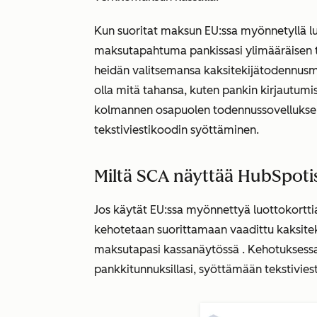
Kun suoritat maksun EU:ssa myönnetyllä l
maksutapahtuma pankissasi ylimääräisen to
heidän valitsemansa kaksitekijätodennus
olla mitä tahansa, kuten pankin kirjautumi
kolmannen osapuolen todennussovellukse
tekstiviestikoodin syöttäminen.
Miltä SCA näyttää HubSpoti
Jos käytät EU:ssa myönnettyä luottokortt
kehotetaan suorittamaan vaadittu kaksitek
maksutapasi
kassanäytössä
. Kehotuksess
pankkitunnuksillasi, syöttämään tekstiviest