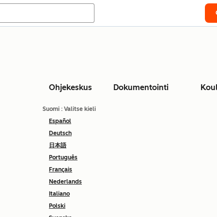
Ohjekeskus
Dokumentointi
Kou
Suomi
: Valitse kieli
Español
Deutsch
日本語
Português
Français
Nederlands
Italiano
Polski