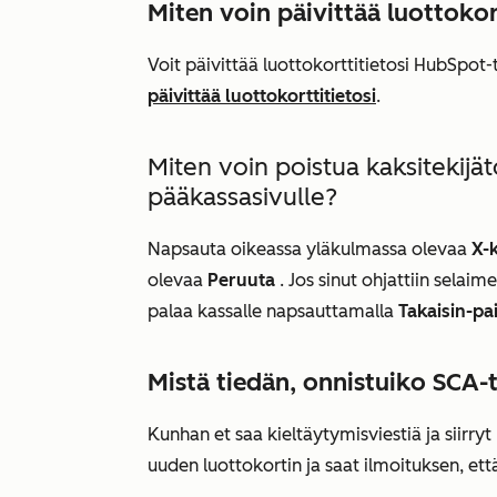
Miten voin päivittää luottokor
Voit päivittää luottokorttitietosi HubSpot-t
päivittää luottokorttitietosi
.
Miten voin poistua kaksitekijä
pääkassasivulle?
Napsauta oikeassa yläkulmassa olevaa
X-k
olevaa
Peruuta
. Jos sinut ohjattiin selai
palaa kassalle napsauttamalla
Takaisin-pa
Mistä tiedän, onnistuiko SCA
Kunhan et saa kieltäytymisviestiä ja siirryt k
uuden luottokortin ja saat ilmoituksen, ett