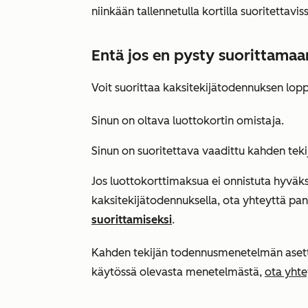
niinkään tallennetulla kortilla suoritettavi
Entä jos en pysty suorittamaa
Voit suorittaa kaksitekijätodennuksen lop
Sinun on oltava luottokortin omistaja.
Sinun on suoritettava vaadittu kahden tek
Jos luottokorttimaksua ei onnistuta hyvä
kaksitekijätodennuksella, ota yhteyttä pank
suorittamiseksi
.
Kahden tekijän todennusmenetelmän asettaa 
käytössä olevasta menetelmästä,
ota yhte