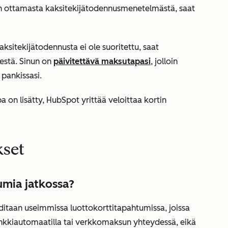
ön ottamasta kaksitekijätodennusmenetelmästä, saat
ksitekijätodennusta ei ole suoritettu, saat
estä. Sinun on
päivitettävä maksutapasi
, jolloin
pankissasi.
a on lisätty, HubSpot yrittää veloittaa kortin
kset
mia jatkossa?
ditaan useimmissa luottokorttitapahtumissa, joissa
ankkiautomaatilla tai verkkomaksun yhteydessä, eikä