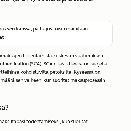
lauksen
kanssa, paitsi jos toisin mainitaan:
et
kkomaksujen todentamista koskevan vaatimuksen,
thentication (SCA). SCA:n tavoitteena on suojella
rtteihinsa kohdistuvilta petoksilta. Kyseessä on
limääräisen vaiheen, kun suoritat maksuprosessin
sa?
maksutapasi todentamiseksi, kun suoritat