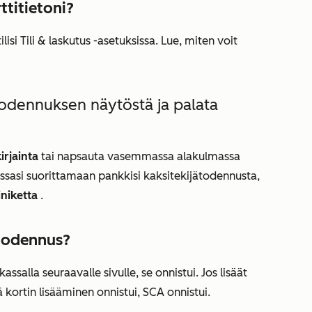
ttitietoni?
ilisi
Tili & laskutus
-asetuksissa. Lue, miten voit
todennuksen näytöstä ja palata
irjainta
tai napsauta vasemmassa alakulmassa
messasi suorittamaan pankkisi kaksitekijätodennusta,
iniketta
.
-todennus?
assalla seuraavalle sivulle, se onnistui. Jos lisäät
ä kortin lisääminen onnistui, SCA onnistui.