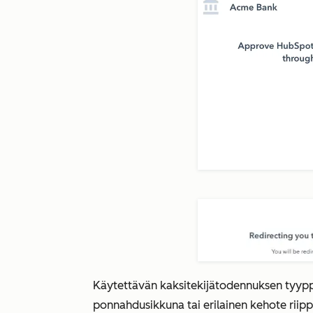
Käytettävän kaksitekijätodennuksen tyyppi 
ponnahdusikkuna tai erilainen kehote rii