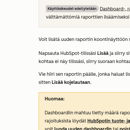
Dashboard-, r
Käyttöoikeudet edellytetään
välttämättömiä raporttien lisäämiseks
Voit lisätä uuden raportin koontinäyttöön 
Napsauta HubSpot-tilissäsi
Lisää
ja siirry 
kohtaa ei näy tilissäsi, siirry suoraan koht
Vie hiiri sen raportin päälle, jonka haluat l
sitten
Lisää kojelautaan
.
Huomaa:
Dashboardiin mahtuu tietty määrä raport
rajoituksista löydät
HubSpotin tuote- ja
voit
luoda uuden dashboardin
tai
pois