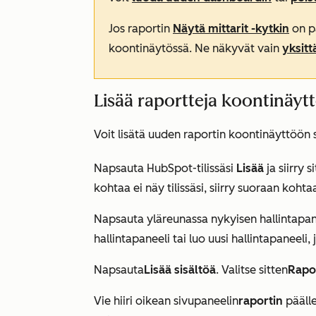
Jos raportin
Näytä mittarit -kytkin
on pä
koontinäytössä. Ne näkyvät vain
yksitt
Lisää raportteja koontinäyt
Voit lisätä uuden raportin koontinäyttöön 
Napsauta HubSpot-tilissäsi
Lisää
ja siirry 
kohtaa ei näy tilissäsi, siirry suoraan koht
Napsauta yläreunassa nykyisen hallintapan
hallintapaneeli tai luo uusi hallintapaneeli,
Napsauta
Lisää sisältöä
. Valitse sitten
Rapor
Vie hiiri oikean sivupaneelin
raportin
päälle