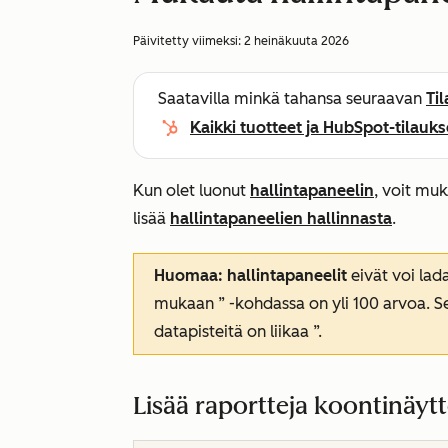
Päivitetty viimeksi:
2 heinäkuuta 2026
Saatavilla minkä tahansa seuraavan
Ti
Kaikki tuotteet ja HubSpot-tilauks
Kun olet luonut
hallintapaneelin
, voit muk
lisää
hallintapaneelien hallinnasta
.
Huomaa: hallintapaneelit
eivät voi lad
mukaan
” -kohdassa on yli 100 arvoa. S
datapisteitä on liikaa
”.
Lisää raportteja koontinäyt