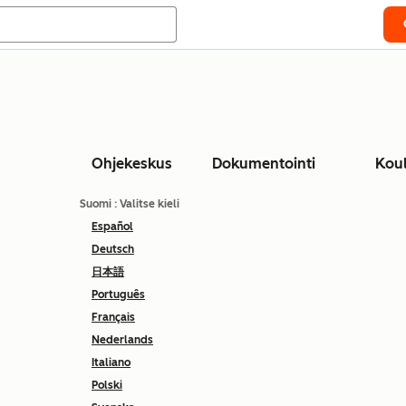
Ohjekeskus
Dokumentointi
Kou
Suomi
: Valitse kieli
Español
Deutsch
日本語
Português
Français
Nederlands
Italiano
Polski