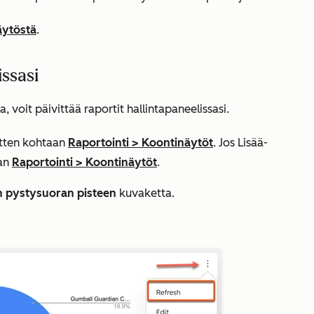
äytöstä
.
issasi
a, voit päivittää raportit hallintapaneelissasi.
sitten kohtaan
Raportointi
>
Koontinäytöt
. Jos
Lisää
-
aan
Raportointi
>
Koontinäytöt
.
 pystysuoran pisteen
kuvaketta.