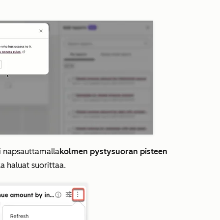
si napsauttamalla
kolmen pystysuoran pisteen
a haluat suorittaa.