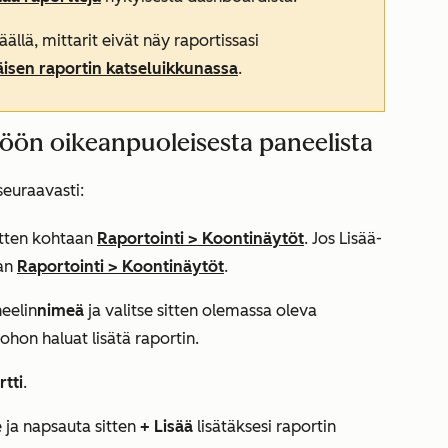
ällä, mittarit eivät näy raportissasi
äisen raportin katseluikkunassa
.
töön oikeanpuoleisesta paneelista
seuraavasti:
sitten kohtaan
Raportointi
>
Koontinäytöt
. Jos
Lisää
-
aan
Raportointi
>
Koontinäytöt
.
eelin
nimeä
ja valitse sitten olemassa oleva
 johon haluat lisätä raportin.
tti
.
 ja napsauta sitten
+ Lisää
lisätäksesi raportin