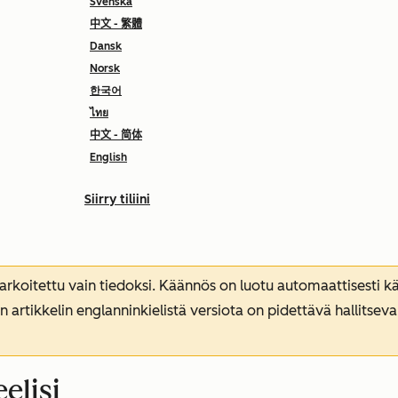
Svenska
中文 - 繁體
Dansk
Norsk
한국어
ไทย
中文 - 简体
English
Siirry tiliini
koitettu vain tiedoksi. Käännös on luotu automaattisesti kää
n artikkelin englanninkielistä versiota on pidettävä hallitsev
elisi