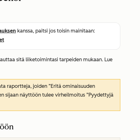
lauksen
kanssa, paitsi jos toisin mainitaan:
et
auttaa sitä liiketoimintasi tarpeiden mukaan. Lue
ata raportteja, joiden
”Eritä
ominaisuuden
en sijaan näyttöön tulee virheilmoitus
”Pyydettyjä
töön