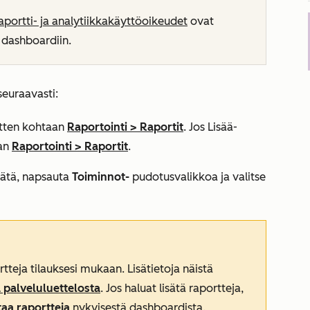
aportti- ja analytiikkakäyttöoikeudet
ovat
i dashboardiin.
seuraavasti:
sitten kohtaan
Raportointi
>
Raportit
. Jos
Lisää
-
aan
Raportointi
>
Raportit
.
isätä, napsauta
Toiminnot-
pudotusvalikkoa ja valitse
teja tilauksesi mukaan. Lisätietoja näistä
 palveluluettelosta
. Jos haluat lisätä raportteja,
taa raportteja
nykyisestä dashboardista.