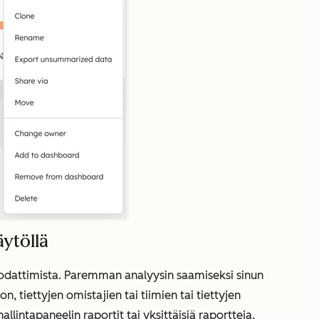
ytöllä
uodattimista. Paremman analyysin saamiseksi sinun
, tiettyjen omistajien tai tiimien tai tiettyjen
llintapaneelin raportit tai yksittäisiä raportteja.