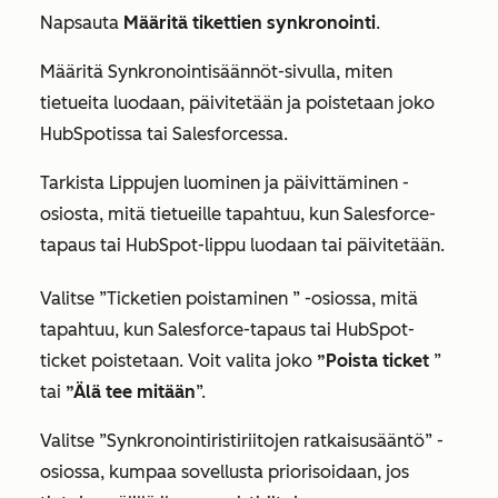
Napsauta
Määritä tikettien synkronointi
.
Määritä
Synkronointisäännöt-sivulla
, miten
tietueita luodaan, päivitetään ja poistetaan joko
HubSpotissa tai Salesforcessa.
Tarkista
Lippujen luominen ja päivittäminen
-
osiosta, mitä tietueille tapahtuu, kun Salesforce-
tapaus tai HubSpot-lippu luodaan tai päivitetään.
Valitse
”Ticketien poistaminen
” -osiossa, mitä
tapahtuu, kun Salesforce-tapaus tai HubSpot-
ticket poistetaan. Voit valita joko
”Poista ticket
”
tai
”Älä tee mitään
”.
Valitse
”Synkronointiristiriitojen ratkaisusääntö”
-
osiossa, kumpaa sovellusta priorisoidaan, jos