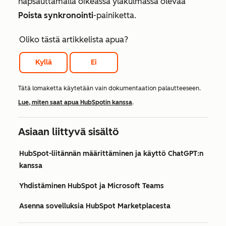
napsauttamalla oikeassa yläkulmassa olevaa
Poista synkronointi
-painiketta.
Oliko tästä artikkelista apua?
Kyllä
Ei
Tätä lomaketta käytetään vain dokumentaation palautteeseen.
Lue, miten saat apua HubSpotin kanssa
.
Asiaan liittyvä sisältö
HubSpot-liitännän määrittäminen ja käyttö ChatGPT:n
kanssa
Yhdistäminen HubSpot ja Microsoft Teams
Asenna sovelluksia HubSpot Marketplacesta