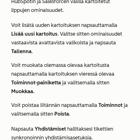
HubSpotin ja Salesforcen välillä kartoitetut
lippujen ominaisuudet.
Voit lisätä uuden kartoituksen napsauttamalla
Lisää uusi kartoitus
. Valitse sitten ominaisuudet
vastaavista avattavista valikoista ja napsauta
Tallenna
.
Voit muokata olemassa olevaa kartoitusta
napsauttamalla kartoituksen vieressä olevaa
Toiminnot-painiketta
ja valitsemalla sitten
Muokkaa.
Voit poistaa liitännän napsauttamalla
Toiminnot
ja
valitsemalla sitten
Poista
.
Napsauta
Yhdistämiset
hallitaksesi tikettien
synkronoinnin yhdistämisasetuksia.