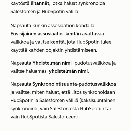
käytöstä
liitännät
, jotka haluat synkronoida
Salesforcen ja HubSpotin välillä.
Napsauta kunkin assosiaation kohdalla
Ensisijainen assosiaatio -kentän
avattavaa
valikkoa ja valitse
kenttä
, jota HubSpotin tulee
käyttää kahden objektin yhdistämiseen.
Napsauta
Yhdistelmän nimi
-pudotusvalikkoa ja
valitse haluamasi
yhdistelmän nimi
.
Napsauta
Synkronointisuunta-pudotusvalikkoa
ja valitse, miten haluat, että liitos synkronoidaan
HubSpotin ja Salesforcen välillä (
kaksisuuntainen
synkronointi
,
vain Salesforcesta HubSpotiin
tai
vain HubSpotista Salesforceen
).