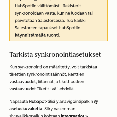
HubSpotiin välittömästi. Rekisterit
synkronoidaan vasta, kun ne luodaan tai
päivitetään Salesforcessa. Tuo kaikki
Salesforcen tapaukset HubSpotiin
käynnistämällä tuonti
.
Tarkista synkronointiasetukset
Kun synkronointi on määritetty, voit tarkistaa
tikettien synkronointisäännöt, kenttien
vastaavuudet, liitännät ja tikettiputken
vastaavuudet
Tiketit
-välilehdellä.
Napsauta HubSpot-tilisi ylänavigointipalkin
asetuskuvaketta
. Siiry vasemman
sivuvalikkopalkin kohtaan
Integraatiot
>