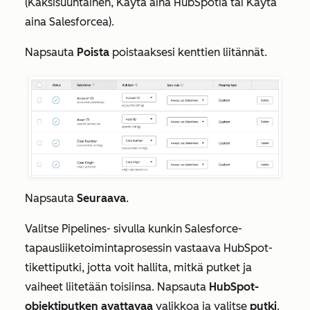
(
Kaksisuuntainen
,
Käytä aina HubSpotia
tai
Käytä
aina Salesforcea
).
Napsauta
Poista
poistaaksesi kenttien liitännät.
Napsauta
Seuraava
.
Valitse
Pipelines-
sivulla kunkin Salesforce-
tapausliiketoimintaprosessin vastaava HubSpot-
tikettiputki, jotta voit hallita, mitkä putket ja
vaiheet liitetään toisiinsa. Napsauta
HubSpot-
objektiputken avattavaa
valikkoa ja valitse
putki
.