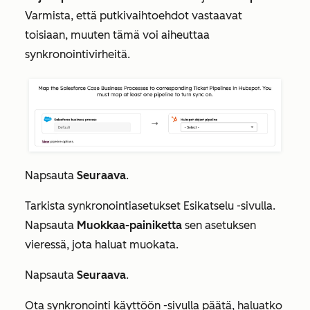
Varmista, että putkivaihtoehdot vastaavat
toisiaan, muuten tämä voi aiheuttaa
synkronointivirheitä.
Napsauta
Seuraava
.
Tarkista synkronointiasetukset
Esikatselu
-sivulla.
Napsauta
Muokkaa-painiketta
sen asetuksen
vieressä, jota haluat muokata.
Napsauta
Seuraava
.
Ota synkronointi käyttöön
-sivulla päätä, haluatko