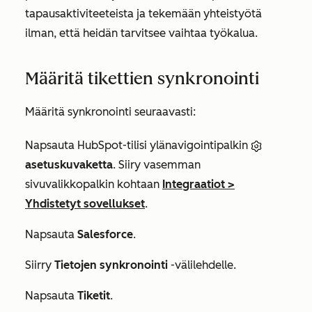
tapausaktiviteeteista ja tekemään yhteistyötä
ilman, että heidän tarvitsee vaihtaa työkalua.
Määritä tikettien synkronointi
Määritä synkronointi seuraavasti:
Napsauta HubSpot-tilisi ylänavigointipalkin
asetuskuvaketta
. Siiry vasemman
sivuvalikkopalkin kohtaan
Integraatiot
>
Yhdistetyt sovellukset
.
Napsauta
Salesforce
.
Siirry
Tietojen synkronointi
-välilehdelle.
Napsauta
Tiketit
.