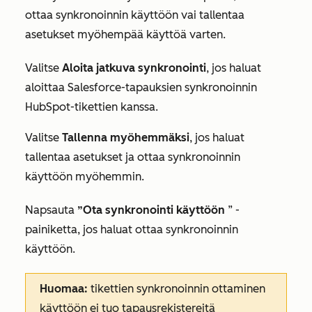
ottaa synkronoinnin käyttöön vai tallentaa
asetukset myöhempää käyttöä varten.
Valitse
Aloita
jatkuva synkronointi
, jos haluat
aloittaa Salesforce-tapauksien synkronoinnin
HubSpot-tikettien kanssa.
Valitse
Tallenna myöhemmäksi
, jos haluat
tallentaa asetukset ja ottaa synkronoinnin
käyttöön myöhemmin.
Napsauta
”Ota synkronointi käyttöön
” -
painiketta, jos haluat ottaa synkronoinnin
käyttöön.
Huomaa:
tikettien synkronoinnin ottaminen
käyttöön
ei
tuo tapausrekistereitä