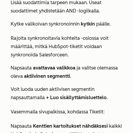
Lisää suodattimia tarpeen mukaan. Useat
suodattimet yhdistetään
AND
-logiikalla.
Kytke valikoivan synkronoinnin
kytkin
päälle.
Rajoita synkronoitavia kohteita
-osiossa voit
määrittää, mitkä HubSpot-tiketit voidaan
synkronoida Salesforceen.
Napsauta
avattavaa valikkoa
ja valitse olemassa
oleva
aktiivinen segmentti
.
Voit luoda uuden aktiivisen segmentin
napsauttamalla
+ Luo sisällyttämisluettelo
.
Vasemmalla sivupalkissa, kohdassa
Tiketit:
Napsauta
Kenttien kartoitukset nähdäksesi
kaikki