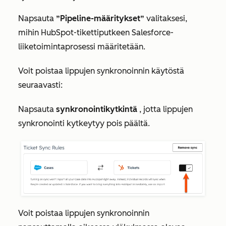
Napsauta
”Pipeline-määritykset”
valitaksesi,
mihin HubSpot-tikettiputkeen Salesforce-
liiketoimintaprosessi määritetään.
Voit poistaa lippujen synkronoinnin käytöstä
seuraavasti:
Napsauta
synkronointikytkintä
, jotta lippujen
synkronointi kytkeytyy pois päältä.
Voit poistaa lippujen synkronoinnin