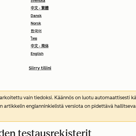
Svenska
中文 - 繁體
Dansk
Norsk
한국어
ไทย
中文 - 简体
English
Siirry tiliini
koitettu vain tiedoksi. Käännös on luotu automaattisesti kää
n artikkelin englanninkielistä versiota on pidettävä hallitsev
iden testausrekisterit