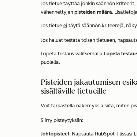
Jos tietue täyttää jonkin säännön kriteerit,
vähennettyjen
pisteiden määrä
. Lisätietoj
Jos tietue
ei
täytä säännön kriteerejä, näky
Jos haluat testata toisen tietueen, napsaut
Lopeta testaus valitsemalla
Lopeta testau
puolella.
Pisteiden jakautumisen esika
sisältäville tietueille
Voit tarkastella näkemyksiä siitä, miten pi
Siirry pisteytyksiin:
Johtopisteet
: Napsauta HubSpot-tilissäsi
L