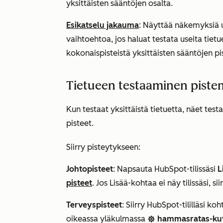
yksittäisten sääntöjen osalta.
Esikatselu jakauma
:
Näyttää näkemyksiä us
vaihtoehtoa, jos haluat testata useita tietu
kokonaispisteistä yksittäisten sääntöjen pi
Tietueen testaaminen piste
Kun testaat yksittäistä tietuetta, näet te
pisteet.
Siirry pisteytykseen:
Johtopisteet
: Napsauta HubSpot-tilissäsi
L
pisteet
. Jos
Lisää
-kohtaa ei näy tilissäsi, s
Terveyspisteet
: Siirry HubSpot-tililläsi ko
oikeassa yläkulmassa
hammasratas-ku
settings