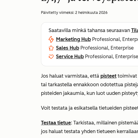
Päivitetty viimeksi:
2 helmikuuta 2026
Saatavilla minkä tahansa seuraavan
Ti
Marketing Hub
Professional, Enterp
Sales Hub
Professional, Enterprise
Service Hub
Professional, Enterpris
Jos haluat varmistaa, että
pisteet
toimivat o
tai tarkastella ennakkoon odotettua pisteja
pisteiden jakaumia, kun luot uuden pisteyt
Voit testata ja esikatsella tietueiden pistee
Testaa tietue
: Tarkistaa, millainen pistemä
jos haluat testata yhden tietueen kerrallaa