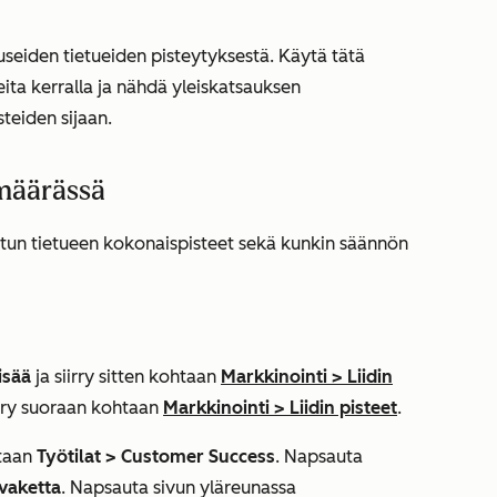
eiden tietueiden pisteytyksestä. Käytä tätä
eita kerralla ja nähdä yleiskatsauksen
steiden sijaan.
määrässä
statun tietueen kokonaispisteet sekä kunkin säännön
isää
ja siirry sitten kohtaan
Markkinointi
>
Liidin
iirry suoraan kohtaan
Markkinointi
>
Liidin pisteet
.
htaan
Työtilat >
Customer Success
. Napsauta
vaketta
. Napsauta sivun yläreunassa