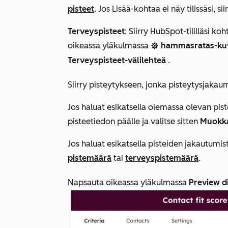
pisteet
. Jos
Lisää
-kohtaa ei näy tilissäsi, s
Terveyspisteet
: Siirry HubSpot-tililläsi ko
oikeassa yläkulmassa
hammasratas-ku
settings
Terveyspisteet-välilehteä
.
Siirry pisteytykseen, jonka pisteytysjakau
Jos haluat esikatsella olemassa olevan pist
pisteetiedon päälle ja valitse sitten
Muokk
Jos haluat esikatsella pisteiden jakautumi
pistemäärä
tai
terveyspistemäärä
.
Napsauta oikeassa yläkulmassa
Preview d