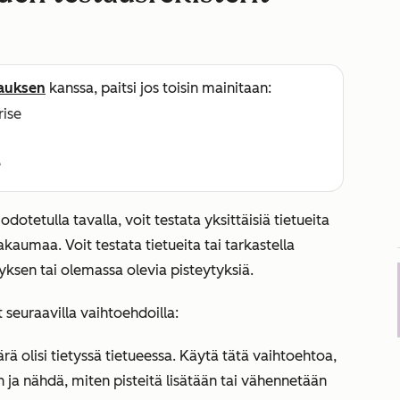
lauksen
kanssa, paitsi jos toisin mainitaan:
rise
e
dotetulla tavalla, voit testata yksittäisiä tietueita
kaumaa. Voit testata tietueita tai tarkastella
yksen tai olemassa olevia pisteytyksiä.
t seuraavilla vaihtoehdoilla:
ärä olisi tietyssä tietueessa. Käytä tätä vaihtoehtoa,
n ja nähdä, miten pisteitä lisätään tai vähennetään