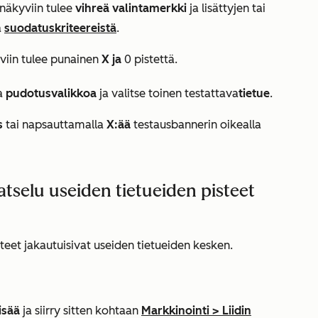
 näkyviin tulee
vihreä valintamerkki
ja lisättyjen tai
a
suodatuskriteereistä
.
viin tulee punainen
X ja
0 pistettä.
a
pudotusvalikkoa
ja valitse toinen
testattava
tietue
.
s
tai napsauttamalla
X:ää
testausbannerin oikealla
tselu useiden tietueiden pisteet
steet jakautuisivat useiden tietueiden kesken.
isää
ja siirry sitten kohtaan
Markkinointi
>
Liidin