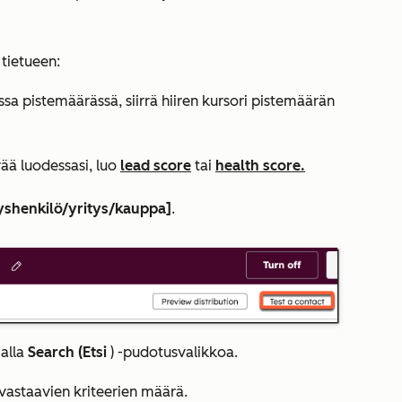
 tietueen:
sa pistemäärässä, siirrä hiiren kursori pistemäärän
rää luodessasi, luo
lead score
tai
health score.
yshenkilö/yritys/kauppa]
.
alla
Search (Etsi
) -pudotusvalikkoa.
vastaavien kriteerien määrä.