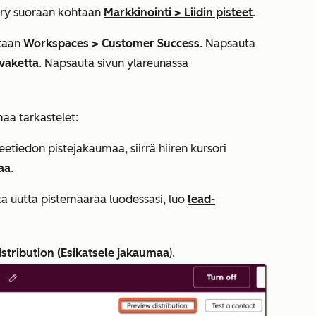
iirry suoraan kohtaan
Markkinointi
>
Liidin pisteet
.
htaan
Workspaces >
Customer Success
. Napsauta
vaketta
. Napsauta sivun yläreunassa
maa tarkastelet:
eetiedon pistejakaumaa, siirrä hiiren kursori
aa
.
sta uutta pistemäärää luodessasi, luo
lead-
istribution (Esikatsele jakaumaa
).