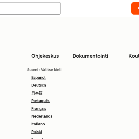
Ohjekeskus
Dokumentointi
Kou
Suomi
: Valitse kieli
Español
Deutsch
日本語
Português
Français
Nederlands
Italiano
Polski