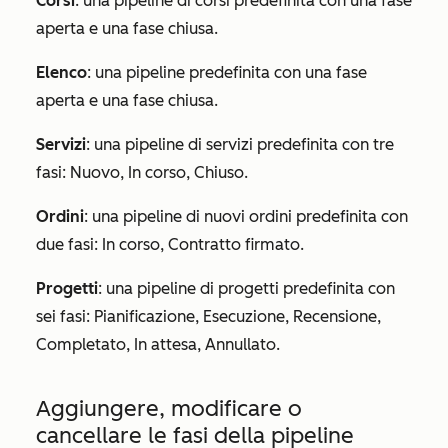
Corsi
: una pipeline di corsi predefinita con una
fase
aperta
e una
fase chiusa
.
Elenco
: una pipeline predefinita con una
fase
aperta
e una
fase chiusa
.
Servizi
: una pipeline di servizi predefinita con tre
fasi:
Nuovo
,
In corso
,
Chiuso
.
Ordini
: una pipeline di nuovi ordini predefinita con
due fasi:
In corso
,
Contratto firmato
.
Progetti
: una pipeline di progetti predefinita con
sei fasi:
Pianificazione
,
Esecuzione
,
Recensione
,
Completato
,
In attesa
,
Annullato
.
Aggiungere, modificare o
cancellare le fasi della pipeline