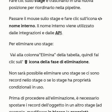
Fare clic sullo
stage
e trascinarlo in una nuova
posizione per riordinarlo nella pipeline.
Passare il mouse sullo stage e fare clic sull'icona
code
nome interno
. Il nome interno viene utilizzato
dalle integrazioni e dalle
API
.
Per eliminare uno stage:
Vai alla colonna
“Elimina”
della tabella, quindi fai
clic sull’
icona della fase di eliminazione
.
delete
Non sarà possibile eliminare uno stage se ci sono
record nello stage o se lo stage ha proprietà
condizionali in uso.
Prima di procedere all'eliminazione, è necessario
spostare i record dell'oggetto in un altro stage (ad