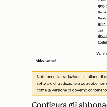
Suomi
中文 -
Dansk
Norsk
한국어
ไทย
中文 -
Englis
Vai al
Abbonamenti
Nota bene: la traduzione in italiano di
software di traduzione e potrebbe non es
come la versione di governo contenente 
Configura gli abbonam