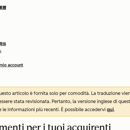
 繁體
 简体
h
 mio account
 questo articolo è fornita solo per comodità. La traduzione v
sere stata revisionata. Pertanto, la versione inglese di ques
le informazioni più recenti. È possibile accedervi
qui
.
enti per i tuoi acquirenti