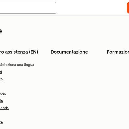
e
ro assistenza (EN)
Documentazione
Formazio
: Seleziona una lingua
ol
ch
guês
is
lands
ka