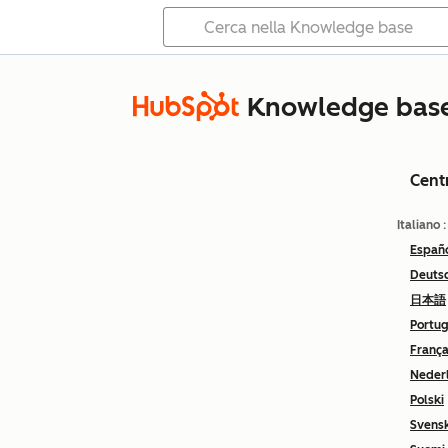
Knowledge bas
Cent
Italiano
Españ
Deuts
日本語
Portu
França
Neder
Polski
Svens