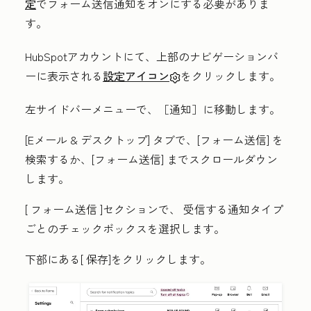
定
でフォーム送信通知をオンにする必要がありま
す。
HubSpotアカウントにて、上部のナビゲーションバ
ーに表示される
設定アイコン
をクリックします。
左サイドバーメニューで、［通知］
に移動します。
[
Eメール &
デスクトップ
] タブで、[
フォーム送信]
を
検索するか、[フォーム送信] までスクロールダウン
します
。
[
フォーム送信
]
セクションで、
受信する通知タイプ
ごとの
チェックボックス
を選択します。
下部にある[
保存
]をクリックします。