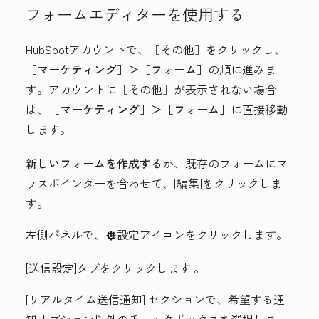
フォームエディターを使用する
HubSpotアカウントで、
［その他］をクリックし、
［マーケティング］＞
［フォーム］
の順に進みま
す。アカウントに
［その他］が表示されない場合
は、
［マーケティング］＞
［フォーム］
に直接移動
します。
新しいフォームを作成する
か、既存のフォームにマ
ウスポインターを合わせて、[編集]をクリックしま
す
。
左側パネルで、
設定アイコン
をクリックします。
settings
[送信設定
]タブをクリックします
。
[
リアルタイム送信通知
]
セクションで、
希望する通
知オプション
以外の
チェックボックス
を選択しま