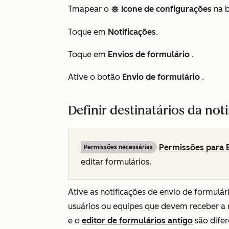
T
mapear o
ícone de configurações
na b
settings
Toque em
Notificações
.
Toque em
Envios de formulário
.
Ative o botão
Envio de formulário
.
Definir destinatários da not
Permissões para 
Permissões necessárias
editar formulários.
Ative as notificações de envio de formulári
usuários ou equipes que devem receber a n
e o
editor de formulários antigo
são difer