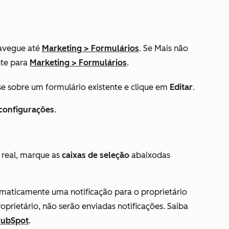
avegue até
Marketing
>
Formulários
. Se
Mais
não
nte para
Marketing
>
Formulários
.
e sobre um formulário existente e clique em
Editar
.
 configurações
.
real
, marque as
caixas de seleção
abaixo
das
maticamente uma notificação para o proprietário
oprietário, não serão enviadas notificações. Saiba
HubSpot
.