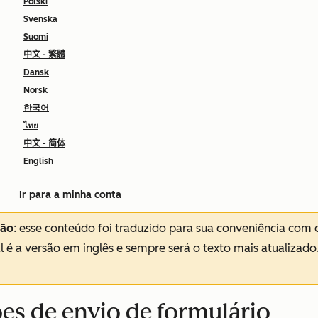
Polski
Svenska
Suomi
中文 - 繁體
Dansk
Norsk
한국어
ไทย
中文 - 简体
English
Ir para a minha conta
ção
: esse conteúdo foi traduzido para sua conveniência com 
al é a versão em inglês e sempre será o texto mais atualizado
ões de envio de formulário