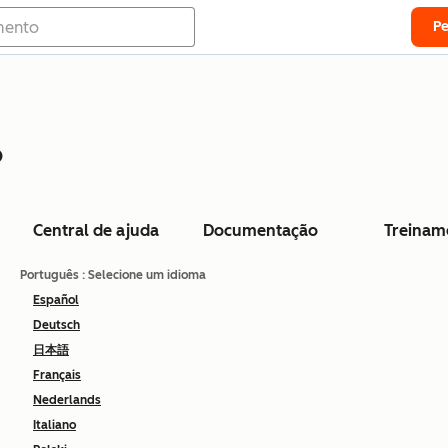
P
o
Central de ajuda
Documentação
Treinam
Português
: Selecione um idioma
Español
Deutsch
日本語
Français
Nederlands
Italiano